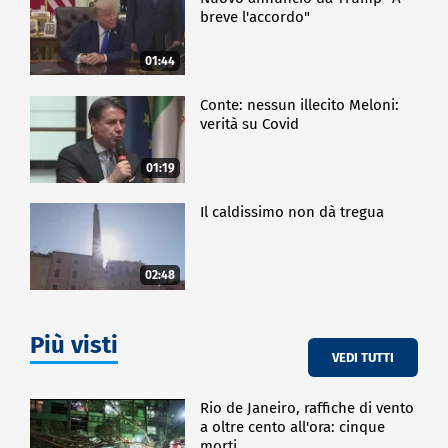
breve l'accordo"
01:44
Conte: nessun illecito Meloni:
verità su Covid
01:19
Il caldissimo non dà tregua
02:48
Più visti
VEDI TUTTI
Rio de Janeiro, raffiche di vento
a oltre cento all'ora: cinque
morti