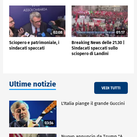
02:08
01:17
Sciopero e patrimoniale, i
Breaking News delle 21.30 |
sindacati spaccati
Sindacati spaccati sullo
sciopero di Landini
Ultime notizie
VEDI TUTTI
L'Italia piange il grande Guccini
03:54
Nuovo annuncio da Trump "A