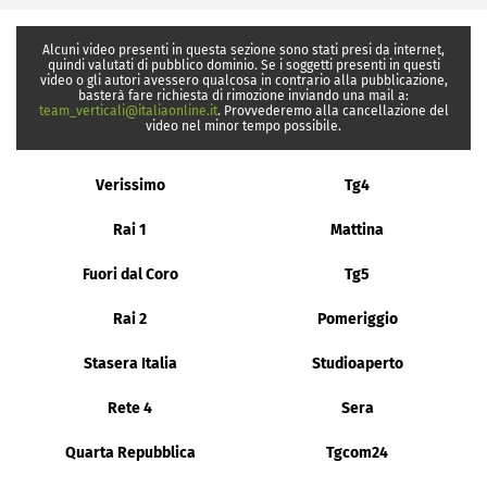
Alcuni video presenti in questa sezione sono stati presi da internet,
quindi valutati di pubblico dominio. Se i soggetti presenti in questi
video o gli autori avessero qualcosa in contrario alla pubblicazione,
basterà fare richiesta di rimozione inviando una mail a:
team_verticali@italiaonline.it
. Provvederemo alla cancellazione del
video nel minor tempo possibile.
Verissimo
Tg4
Rai 1
Mattina
Fuori dal Coro
Tg5
Rai 2
Pomeriggio
Stasera Italia
Studioaperto
Rete 4
Sera
Quarta Repubblica
Tgcom24