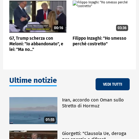
fragile, che va costruita, difesa e accompagnata ogni
giorno ed è quello che faremo in queste settimane".
POLITICA
00:16
03:36
G7, Trump scherza con
Filippo Inzaghi: "Ho smesso
Meloni: "Io abbandonato", e
perché costretto"
lei: "Ma no..."
Ultime notizie
VEDI TUTTI
Iran, accordo con Oman sullo
Stretto di Hormuz
01:55
Giorgetti: "Clausola Ue, deroga