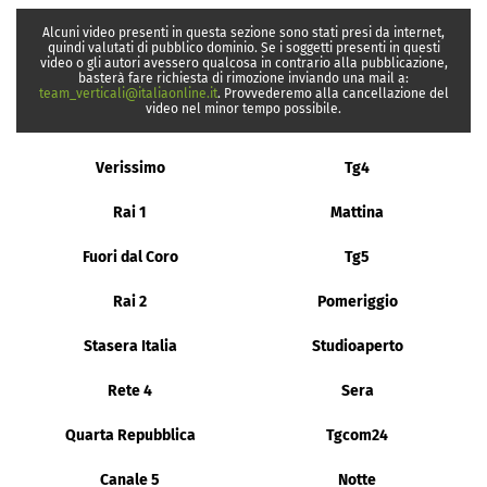
Alcuni video presenti in questa sezione sono stati presi da internet,
quindi valutati di pubblico dominio. Se i soggetti presenti in questi
video o gli autori avessero qualcosa in contrario alla pubblicazione,
basterà fare richiesta di rimozione inviando una mail a:
team_verticali@italiaonline.it
. Provvederemo alla cancellazione del
video nel minor tempo possibile.
Verissimo
Tg4
Rai 1
Mattina
Fuori dal Coro
Tg5
Rai 2
Pomeriggio
Stasera Italia
Studioaperto
Rete 4
Sera
Quarta Repubblica
Tgcom24
Canale 5
Notte