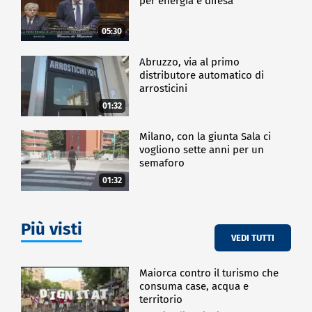
per energia e difesa"
05:30
Abruzzo, via al primo
distributore automatico di
arrosticini
01:32
Milano, con la giunta Sala ci
vogliono sette anni per un
semaforo
01:32
Più visti
VEDI TUTTI
Maiorca contro il turismo che
consuma case, acqua e
territorio