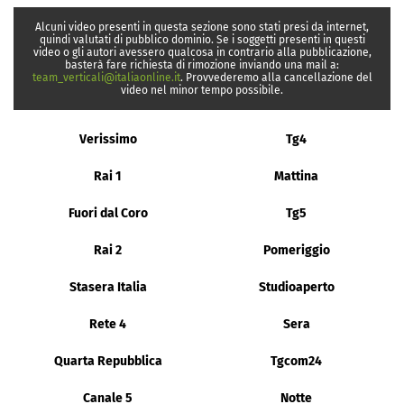
Alcuni video presenti in questa sezione sono stati presi da internet,
quindi valutati di pubblico dominio. Se i soggetti presenti in questi
video o gli autori avessero qualcosa in contrario alla pubblicazione,
basterà fare richiesta di rimozione inviando una mail a:
team_verticali@italiaonline.it
. Provvederemo alla cancellazione del
video nel minor tempo possibile.
Verissimo
Tg4
Rai 1
Mattina
Fuori dal Coro
Tg5
Rai 2
Pomeriggio
Stasera Italia
Studioaperto
Rete 4
Sera
Quarta Repubblica
Tgcom24
Canale 5
Notte