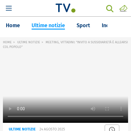
Home
Ultime notizie
Sport
Inchieste
HOME
ULTIME NOTIZIE
MEETING, VITTADINI: "INVITO A SUSSIDIARIETÀ È ALLEARSI
COL POPOLO"
ULTIME NOTIZIE
24 AGOSTO 2025