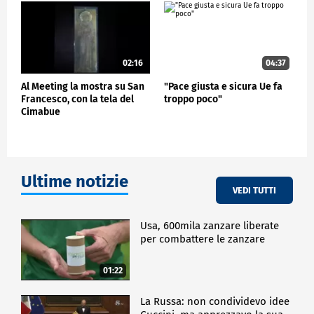
con la sua autorevolezza anche dal punto di vista dei
valori". Ha concluso Vittadini.
CRONACA
02:16
04:37
Al Meeting la mostra su San
"Pace giusta e sicura Ue fa
Francesco, con la tela del
troppo poco"
Cimabue
Ultime notizie
VEDI TUTTI
Usa, 600mila zanzare liberate
per combattere le zanzare
01:22
La Russa: non condividevo idee