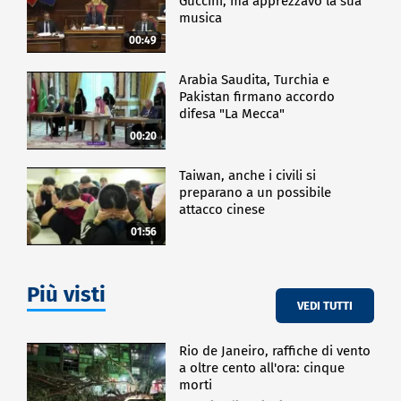
Guccini, ma apprezzavo la sua
musica
00:49
Arabia Saudita, Turchia e
Pakistan firmano accordo
difesa "La Mecca"
00:20
Taiwan, anche i civili si
preparano a un possibile
attacco cinese
01:56
Più visti
VEDI TUTTI
Rio de Janeiro, raffiche di vento
a oltre cento all'ora: cinque
morti