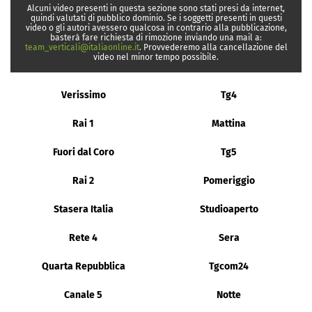
Alcuni video presenti in questa sezione sono stati presi da internet,
quindi valutati di pubblico dominio. Se i soggetti presenti in questi
video o gli autori avessero qualcosa in contrario alla pubblicazione,
basterà fare richiesta di rimozione inviando una mail a:
team_verticali@italiaonline.it
. Provvederemo alla cancellazione del
video nel minor tempo possibile.
Verissimo
Tg4
Rai 1
Mattina
Fuori dal Coro
Tg5
Rai 2
Pomeriggio
Stasera Italia
Studioaperto
Rete 4
Sera
Quarta Repubblica
Tgcom24
Canale 5
Notte