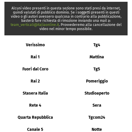
Alcuni video presenti in questa sezione sono stati presi da internet,
quindi valutati di pubblico dominio. Se i soggetti presenti in questi
video o gli autori avessero qualcosa in contrario alla pubblicazione,
basterà fare richiesta di rimozione inviando una mail a:
team_verticali@italiaonline.it
. Provvederemo alla cancellazione del
video nel minor tempo possibile.
Verissimo
Tg4
Rai 1
Mattina
Fuori dal Coro
Tg5
Rai 2
Pomeriggio
Stasera Italia
Studioaperto
Rete 4
Sera
Quarta Repubblica
Tgcom24
Canale 5
Notte