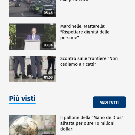
parchi, creeremo qualcosa di unico".
05:46
Il Meeting ha ospitato la 24° edizione dei
Parksmania Awards, i prestigiosi riconoscimenti
consegnati ogni anno dalla testata Parksmania ai
Marcinelle, Mattarella:
"Rispettare dignità delle
parchi di divertimento italiani ed europei che si
persone"
sono maggiormente distinti durante la stagione.
03:04
CRONACA
Scontro sulle frontiere "Non
cediamo a ricatti"
01:50
Più visti
VEDI TUTTI
Il pallone della "Mano de Dios"
all'asta per oltre 10 milioni
dollari