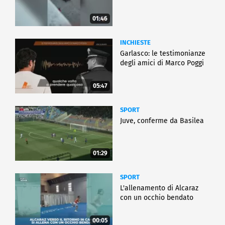
01:46
INCHIESTE
Garlasco: le testimonianze
degli amici di Marco Poggi
05:47
SPORT
Juve, conferme da Basilea
01:29
SPORT
L'allenamento di Alcaraz
con un occhio bendato
00:05