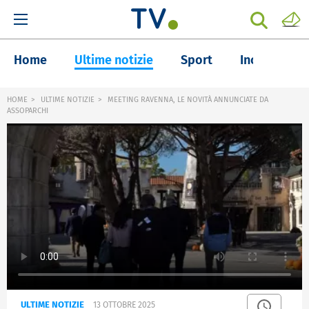
Home
Ultime notizie
Sport
Inchieste
HOME
ULTIME NOTIZIE
MEETING RAVENNA, LE NOVITÀ ANNUNCIATE DA
ASSOPARCHI
ULTIME NOTIZIE
13 OTTOBRE 2025