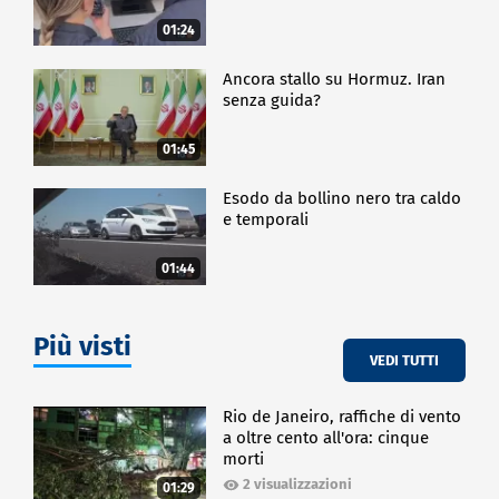
palco però ecco sono ancora nella fase di
01:24
premeditazione ma non vedo l'ora poi di entrare più
nella parte pratica".
Ancora stallo su Hormuz. Iran
senza guida?
SPETTACOLO
01:45
Esodo da bollino nero tra caldo
e temporali
01:44
Più visti
VEDI TUTTI
Rio de Janeiro, raffiche di vento
a oltre cento all'ora: cinque
morti
2 visualizzazioni
01:29