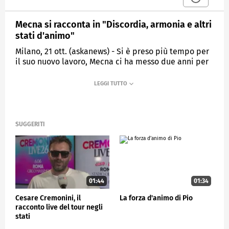
Mecna si racconta in "Discordia, armonia e altri
stati d'animo"
Milano, 21 ott. (askanews) - Si è preso più tempo per
il suo nuovo lavoro, Mecna ci ha messo due anni per
scrivere l'album "Discordia, armonia e altri stati
d'animo" e ha usato usato il rap come linguaggio e
come strumento capace di arrivare dritto al cuore di
chi sa ascoltare.
"Durante la stesura del disco ho capito che volevo
SUGGERITI
andare in una direzione ben precisa e un po' dal
titolo si capisce.
parla un po' degli stati d'animo, quindi è molto
incentrato su di me e su quello che sento e tutti i
vari stati d'animo che ci sono, diciamo, tra la
01:44
01:34
discordia e l'armonia, è un po' tra la guerra e la
pace".
Cesare Cremonini, il
La forza d'animo di Pio
racconto live del tour negli
Canzoni intense e raffinate, per Mecna parlare di
stati
relazioni non significa scrivere la "classica canzone
d'amore" e in un momento così difficile riesce a