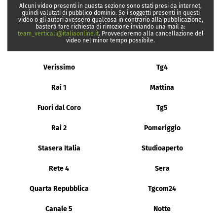
Alcuni video presenti in questa sezione sono stati presi da internet,
quindi valutati di pubblico dominio. Se i soggetti presenti in questi
video o gli autori avessero qualcosa in contrario alla pubblicazione,
basterà fare richiesta di rimozione inviando una mail a:
team_verticali@italiaonline.it
. Provvederemo alla cancellazione del
video nel minor tempo possibile.
Verissimo
Tg4
Rai 1
Mattina
Fuori dal Coro
Tg5
Rai 2
Pomeriggio
Stasera Italia
Studioaperto
Rete 4
Sera
Quarta Repubblica
Tgcom24
Canale 5
Notte