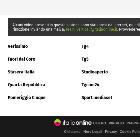
Alcuni video presenti in questa sezione sono stati presi da internet, quindi
rimozione inviando una mail a:
team_verticali@italiaonline.it
. Provvedere
Verissimo
Tg4
Fuori dal Coro
Tg5
Stasera Italia
Studioaperto
Quarta Repubblica
Tgcom24
Pomeriggio Cinque
Sport mediaset
LIBERO
VIRGILIO
PAGINE
Chi siamo
Note Legali
Privacy
Cookie Poli