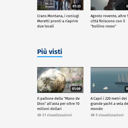
01:33
0
Crans Montana, i coniugi
Agosto rovente, altre 
Moretti pronti a riaprire
città finiscono con il
due locali
"bollino rosso"
Più visti
01:09
0
Il pallone della "Mano de
A Capri i 220 metri del
Dios" all'asta per oltre 10
grande yacht a vela de
milioni dollari
mondo
21 visualizzazioni
5 visualizzazioni