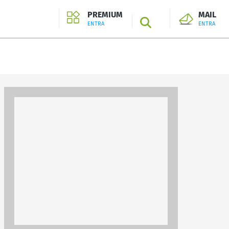
PREMIUM
MAIL
SEARCH
ENTRA
ENTRA
ENTRA