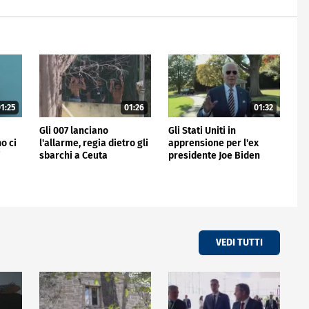
1:25
01:26
01:32
Gli 007 lanciano
Gli Stati Uniti in
o ci
l'allarme, regia dietro gli
apprensione per l'ex
i
sbarchi a Ceuta
presidente Joe Biden
VEDI TUTTI