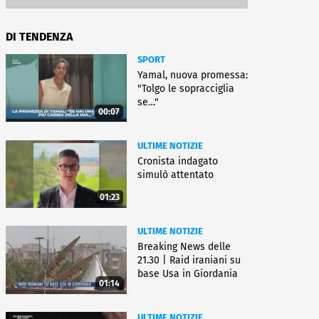
DI TENDENZA
SPORT
Yamal, nuova promessa:
"Tolgo le sopracciglia
se…"
00:07
ULTIME NOTIZIE
Cronista indagato
simulò attentato
01:23
ULTIME NOTIZIE
Breaking News delle
21.30 | Raid iraniani su
base Usa in Giordania
01:14
ULTIME NOTIZIE