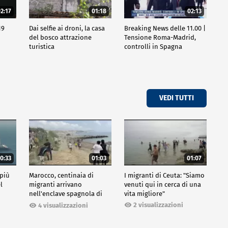
2:17
01:18
02:13
19
Dai selfie ai droni, la casa
Breaking News delle 11.00 |
del bosco attrazione
Tensione Roma-Madrid,
turistica
controlli in Spagna
VEDI TUTTI
0:33
01:03
01:07
 più
Marocco, centinaia di
I migranti di Ceuta: "Siamo
l
migranti arrivano
venuti qui in cerca di una
nell'enclave spagnola di
vita migliore"
Ceuta
2 visualizzazioni
4 visualizzazioni