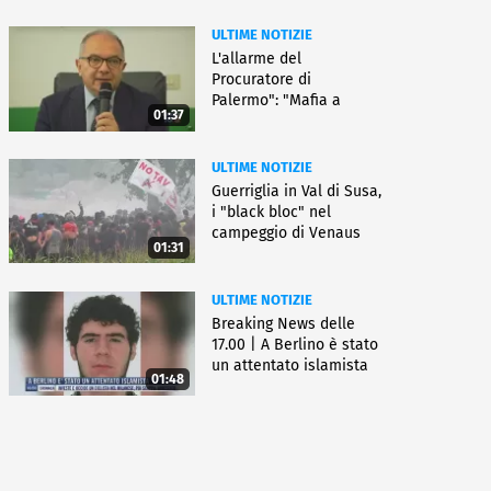
ULTIME NOTIZIE
L'allarme del
Procuratore di
Palermo": "Mafia a
01:37
caccia di nuove armi"
ULTIME NOTIZIE
Guerriglia in Val di Susa,
i "black bloc" nel
campeggio di Venaus
01:31
ULTIME NOTIZIE
Breaking News delle
17.00 | A Berlino è stato
un attentato islamista
01:48