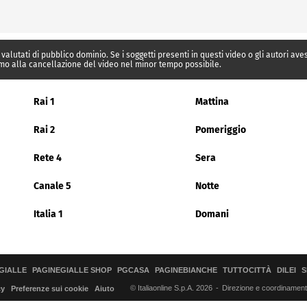
 valutati di pubblico dominio. Se i soggetti presenti in questi video o gli autori av
mo alla cancellazione del video nel minor tempo possibile.
Rai 1
Mattina
Rai 2
Pomeriggio
Rete 4
Sera
Canale 5
Notte
Italia 1
Domani
GIALLE
PAGINEGIALLE SHOP
PGCASA
PAGINEBIANCHE
TUTTOCITTÀ
DILEI
S
© Italiaonline S.p.A. 2026
Direzione e coordinamento 
cy
Preferenze sui cookie
Aiuto