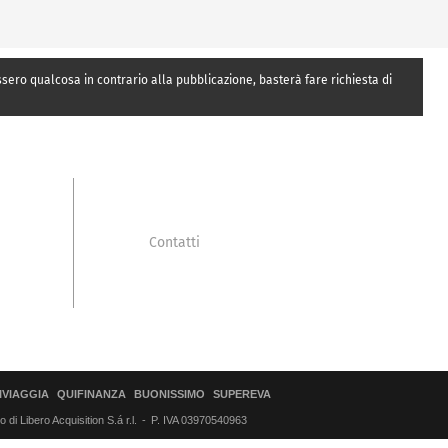
essero qualcosa in contrario alla pubblicazione, basterà fare richiesta di
Contatti
IVIAGGIA
QUIFINANZA
BUONISSIMO
SUPEREVA
di Libero Acquisition S.á r.l.
P. IVA 03970540963