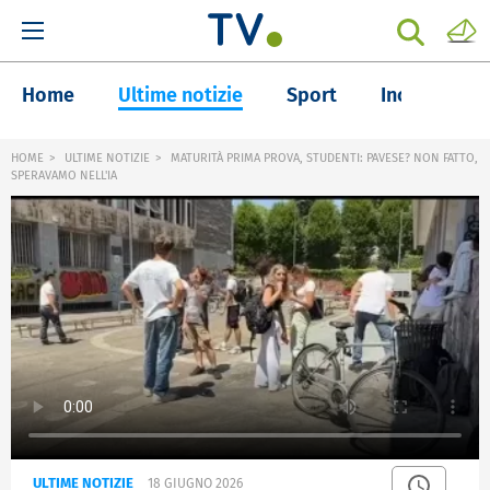
Home
Ultime notizie
Sport
Inchieste
HOME
ULTIME NOTIZIE
MATURITÀ PRIMA PROVA, STUDENTI: PAVESE? NON FATTO,
SPERAVAMO NELL'IA
ULTIME NOTIZIE
18 GIUGNO 2026