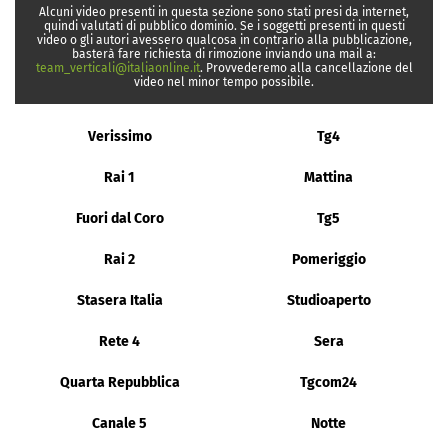
Alcuni video presenti in questa sezione sono stati presi da internet,
quindi valutati di pubblico dominio. Se i soggetti presenti in questi
video o gli autori avessero qualcosa in contrario alla pubblicazione,
basterà fare richiesta di rimozione inviando una mail a:
team_verticali@italiaonline.it
. Provvederemo alla cancellazione del
video nel minor tempo possibile.
Verissimo
Tg4
Rai 1
Mattina
Fuori dal Coro
Tg5
Rai 2
Pomeriggio
Stasera Italia
Studioaperto
Rete 4
Sera
Quarta Repubblica
Tgcom24
Canale 5
Notte