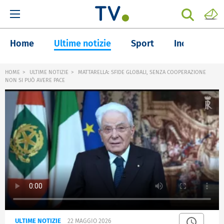
Home
Ultime notizie
Sport
Inchieste
HOME
ULTIME NOTIZIE
MATTARELLA: SFIDE GLOBALI, SENZA COOPERAZIONE
NON SI PUÒ AVERE PACE
ULTIME NOTIZIE
22 MAGGIO 2026