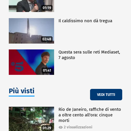
POLITICA
01:19
Il caldissimo non dà tregua
02:48
Questa sera sulle reti Mediaset,
7 agosto
01:41
Più visti
VEDI TUTTI
Rio de Janeiro, raffiche di vento
a oltre cento all'ora: cinque
morti
2 visualizzazioni
01:29