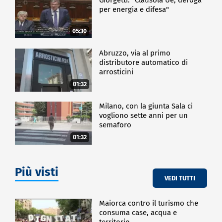
per energia e difesa"
05:30
Abruzzo, via al primo
distributore automatico di
arrosticini
01:32
Milano, con la giunta Sala ci
vogliono sette anni per un
semaforo
01:32
Più visti
VEDI TUTTI
Maiorca contro il turismo che
consuma case, acqua e