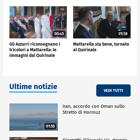
POLITICA
00:45
01:18
Gli Azzurri riconsegnano i
Mattarella sta bene, tornato
tricolori a Mattarella: le
al Quirinale
immagini dal Quirinale
Ultime notizie
VEDI TUTTI
Iran, accordo con Oman sullo
Stretto di Hormuz
01:55
Giorgetti: "Clausola Ue, deroga