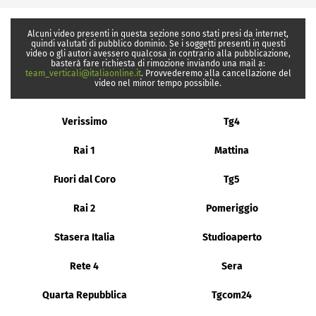
Alcuni video presenti in questa sezione sono stati presi da internet,
quindi valutati di pubblico dominio. Se i soggetti presenti in questi
video o gli autori avessero qualcosa in contrario alla pubblicazione,
basterà fare richiesta di rimozione inviando una mail a:
team_verticali@italiaonline.it
. Provvederemo alla cancellazione del
video nel minor tempo possibile.
Verissimo
Tg4
Rai 1
Mattina
Fuori dal Coro
Tg5
Rai 2
Pomeriggio
Stasera Italia
Studioaperto
Rete 4
Sera
Quarta Repubblica
Tgcom24