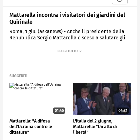
Mattarella incontra i visitatori dei giardini del
Quirinale
Roma, 1 giu. (askanews) - Anche il presidente della
Repubblica Sergio Mattarella è sceso a salutare gli
ospiti presenti ai Giardini del Quirinale per
l'apertura in occasione della festa della Repubblica.
Come primo appuntamento delle celebrazioni
dell'80esimo
anniversario, il 2 giugno, i Giardini sono stati aperti
SUGGERITI
alle fasce deboli della popolazione coinvolte
tramite invito (a cura delle Federazioni e dalle
Associazioni a carattere nazionale del Terzo settore e
da Roma Capitale).
Gli ospiti hanno potuto assistere alle esibizioni della
01:45
04:31
Banda Interforze, del Coro dell'Associazione
Nazionale Alpini e della Jazz Campus Orchestra della
Mattarella: "A difesa
L'Italia del 2 giugno,
dell'Ucraina contro le
Mattarella: "Un atto di
Casa del Jazz di Roma.
dittature"
libertà"