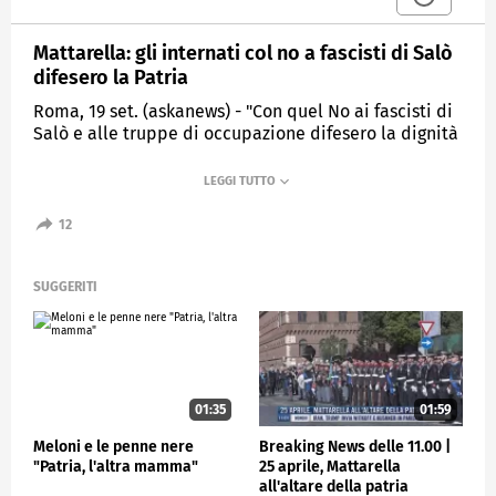
Mattarella: gli internati col no a fascisti di Salò
difesero la Patria
Roma, 19 set. (askanews) - "Con quel No ai fascisti di
Salò e alle truppe di occupazione difesero la dignità
e il senso autentico dell'amor di Patria quando lo
stesso vertice dello Stato si era dissolto". Lo ha detto
il Presidente della Repubblica Sergio Mattarella
celebrando per la prima volta al Quirinale la
12
giornata nazionale degli internati militari italiani nei
campi di concentramento tedeschi dopo l'8
settembre del '43.
SUGGERITI
"La nostra libertà ha un debito verso il coraggio di
questi uomini, patrioti", ha aggiunto.
POLITICA
01:35
01:59
Meloni e le penne nere
Breaking News delle 11.00 |
"Patria, l'altra mamma"
25 aprile, Mattarella
all'altare della patria