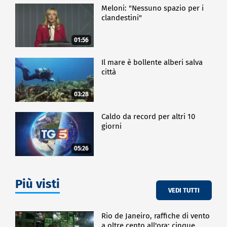
Meloni: "Nessuno spazio per i
clandestini"
01:56
Il mare è bollente alberi salva
città
03:28
Caldo da record per altri 10
giorni
05:26
Più visti
VEDI TUTTI
Rio de Janeiro, raffiche di vento
a oltre cento all'ora: cinque