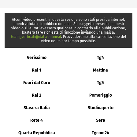
Alcuni video presenti in questa sezione sono stati presi da internet,
quindi valutati di pubblico dominio. Se i soggetti presenti in questi
video o gli autori avessero qualcosa in contrario alla pubblicazione,
basterà fare richiesta di rimozione inviando una mail a:
team_verticali@italiaonline.it
. Provvederemo alla cancellazione del
video nel minor tempo possibile.
Verissimo
Tg4
Rai 1
Mattina
Fuori dal Coro
Tg5
Rai 2
Pomeriggio
Stasera Italia
Studioaperto
Rete 4
Sera
Quarta Repubblica
Tgcom24