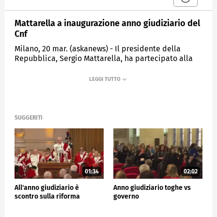
Mattarella a inaugurazione anno giudiziario del
Cnf
Milano, 20 mar. (askanews) - Il presidente della
Repubblica, Sergio Mattarella, ha partecipato alla
cerimonia di inaugurazione dell'anno giudiziario del
Consiglio Nazionale Forense a Roma. Sono
intervenuti sul palco tra gli altri, l'avvocato Maria
Masi, presidente del Consiglio nazionale forense, e
Fabio Pinelli, vice presidente del Consiglio Superiore
della Magistratura.
SUGGERITI
POLITICA
01:34
02:02
All'anno giudiziario è
Anno giudiziario toghe vs
scontro sulla riforma
governo