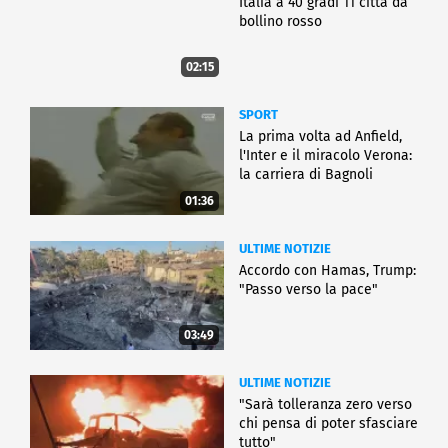
Italia a 40 gradi 11 città da
bollino rosso
02:15
SPORT
La prima volta ad Anfield,
l'Inter e il miracolo Verona:
la carriera di Bagnoli
01:36
ULTIME NOTIZIE
Accordo con Hamas, Trump:
"Passo verso la pace"
03:49
ULTIME NOTIZIE
"Sarà tolleranza zero verso
chi pensa di poter sfasciare
tutto"