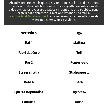
Alcuni video presenti in questa sezione sono stati presi da internet,
quindi valutati di pubblico dominio. Se i soggetti presenti in questi
video o gli autori avessero qualcosa in contrario alla pubblicazione,
basterà fare richiesta di rimozione inviando una mail a:
team_verticali@italiaonline.it
. Provvederemo alla cancellazione del
video nel minor tempo possibile.
Verissimo
Tg4
Rai 1
Mattina
Fuori dal Coro
Tg5
Rai 2
Pomeriggio
Stasera Italia
Studioaperto
Rete 4
Sera
Quarta Repubblica
Tgcom24
Canale 5
Notte