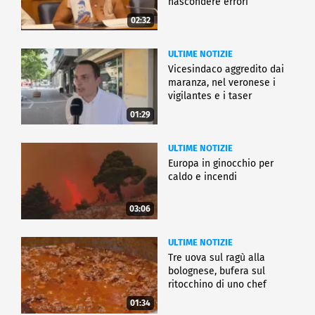
nascondere errori
02:32
ULTIME NOTIZIE
Vicesindaco aggredito dai
maranza, nel veronese i
vigilantes e i taser
01:29
ULTIME NOTIZIE
Europa in ginocchio per
caldo e incendi
03:06
ULTIME NOTIZIE
Tre uova sul ragù alla
bolognese, bufera sul
ritocchino di uno chef
catalano
01:34