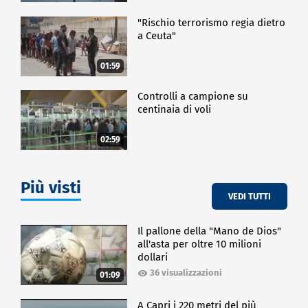
"Rischio terrorismo regia dietro
a Ceuta"
01:59
Controlli a campione su
centinaia di voli
02:59
Più visti
VEDI TUTTI
Il pallone della "Mano de Dios"
all'asta per oltre 10 milioni
dollari
36 visualizzazioni
01:09
A Capri i 220 metri del più