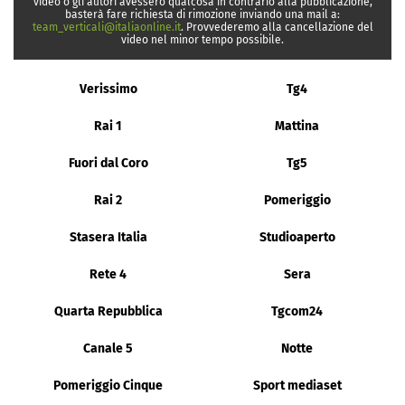
video o gli autori avessero qualcosa in contrario alla pubblicazione,
basterà fare richiesta di rimozione inviando una mail a:
team_verticali@italiaonline.it
. Provvederemo alla cancellazione del
video nel minor tempo possibile.
Verissimo
Tg4
Rai 1
Mattina
Fuori dal Coro
Tg5
Rai 2
Pomeriggio
Stasera Italia
Studioaperto
Rete 4
Sera
Quarta Repubblica
Tgcom24
Canale 5
Notte
Pomeriggio Cinque
Sport mediaset