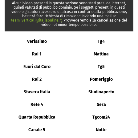
Alcuni video presenti in questa sezione sono stati presi da internet,
quindi valutati di pubblico dominio. Se i soggetti presenti in questi
video o gli autori avessero qualcosa in contrario alla pubblicazione,
basterà fare richiesta di rimozione inviando una mail a:
team_verticali@italiaonline.it
. Provvederemo alla cancellazione del
video nel minor tempo possibile.
Verissimo
Tg4
Rai 1
Mattina
Fuori dal Coro
Tg5
Rai 2
Pomeriggio
Stasera Italia
Studioaperto
Rete 4
Sera
Quarta Repubblica
Tgcom24
Canale 5
Notte