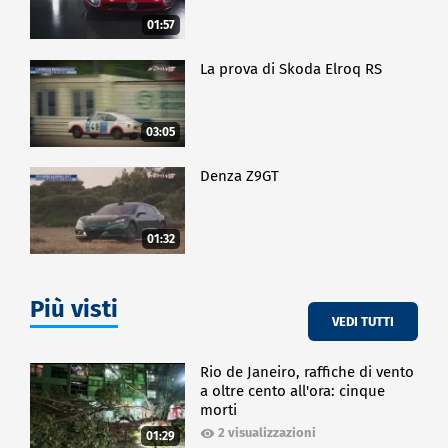
01:57
La prova di Skoda Elroq RS
03:05
Denza Z9GT
01:32
Più visti
VEDI TUTTI
Rio de Janeiro, raffiche di vento
a oltre cento all'ora: cinque
morti
2 visualizzazioni
01:29