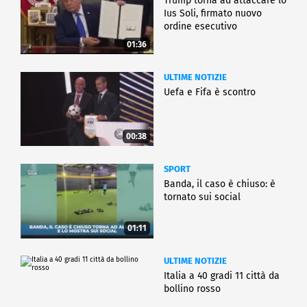
Trump torna ad attaccare lo
Ius Soli, firmato nuovo
ordine esecutivo
01:36
ULTIME NOTIZIE
Uefa e Fifa è scontro
00:38
SPORT
Banda, il caso è chiuso: è
tornato sui social
01:11
ULTIME NOTIZIE
Italia a 40 gradi 11 città da
bollino rosso