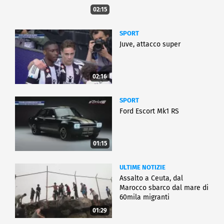
02:15
SPORT
Juve, attacco super
02:16
SPORT
Ford Escort Mk1 RS
01:15
ULTIME NOTIZIE
Assalto a Ceuta, dal
Marocco sbarco dal mare di
60mila migranti
01:29