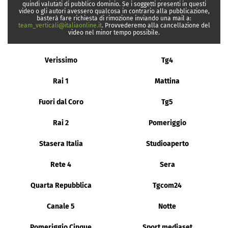
quindi valutati di pubblico dominio. Se i soggetti presenti in questi
video o gli autori avessero qualcosa in contrario alla pubblicazione,
basterà fare richiesta di rimozione inviando una mail a:
team_verticali@italiaonline.it
. Provvederemo alla cancellazione del
video nel minor tempo possibile.
Verissimo
Tg4
Rai 1
Mattina
Fuori dal Coro
Tg5
Rai 2
Pomeriggio
Stasera Italia
Studioaperto
Rete 4
Sera
Quarta Repubblica
Tgcom24
Canale 5
Notte
Pomeriggio Cinque
Sport mediaset