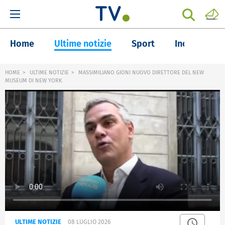
Home
Ultime notizie
Sport
Inchieste
HOME
ULTIME NOTIZIE
MASSIMILIANO GIONI NUOVO DIRETTORE DEL NEW
MUSEUM DI NEW YORK
ULTIME NOTIZIE
08 LUGLIO 2026