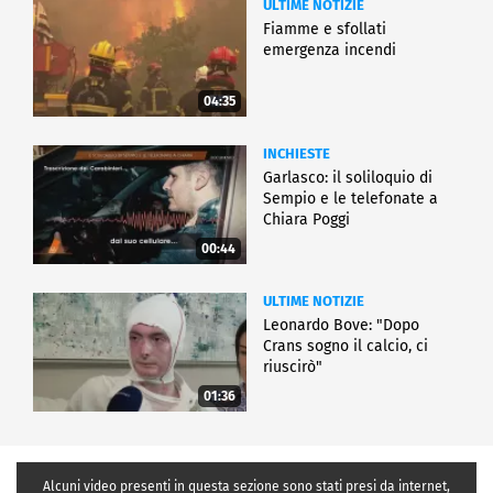
ULTIME NOTIZIE
Fiamme e sfollati
emergenza incendi
04:35
INCHIESTE
Garlasco: il soliloquio di
Sempio e le telefonate a
Chiara Poggi
00:44
ULTIME NOTIZIE
Leonardo Bove: "Dopo
Crans sogno il calcio, ci
riuscirò"
01:36
Alcuni video presenti in questa sezione sono stati presi da internet,