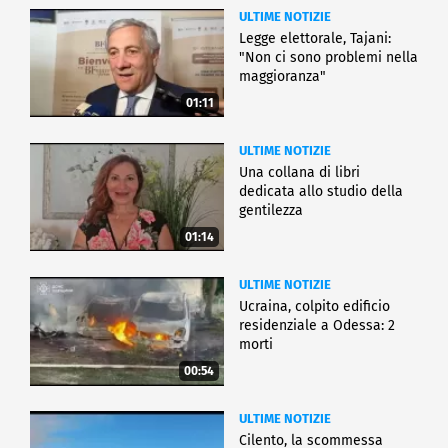
ULTIME NOTIZIE
Legge elettorale, Tajani:
"Non ci sono problemi nella
maggioranza"
01:11
ULTIME NOTIZIE
Una collana di libri
dedicata allo studio della
gentilezza
01:14
ULTIME NOTIZIE
Ucraina, colpito edificio
residenziale a Odessa: 2
morti
00:54
ULTIME NOTIZIE
Cilento, la scommessa