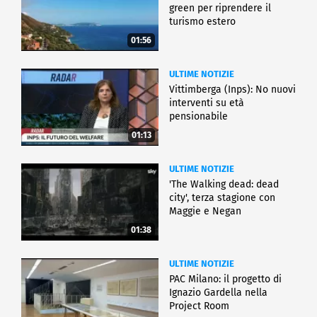
green per riprendere il
turismo estero
01:56
ULTIME NOTIZIE
Vittimberga (Inps): No nuovi
interventi su età
pensionabile
01:13
ULTIME NOTIZIE
'The Walking dead: dead
city', terza stagione con
Maggie e Negan
01:38
ULTIME NOTIZIE
PAC Milano: il progetto di
Ignazio Gardella nella
Project Room