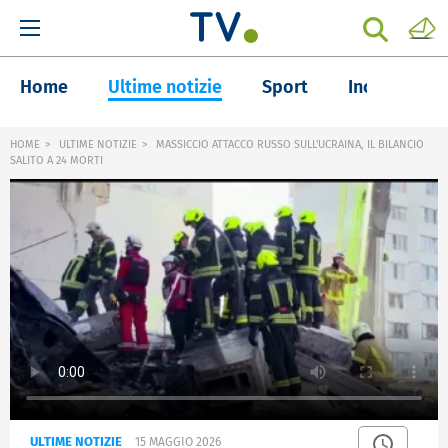
Home
Ultime notizie
Sport
Inchieste
HOME
ULTIME NOTIZIE
MASSICCIO ATTACCO RUSSO SULL'UCRAINA, IL BILANCIO
SALITO A 24 MORTI
ULTIME NOTIZIE
15 MAGGIO 2026