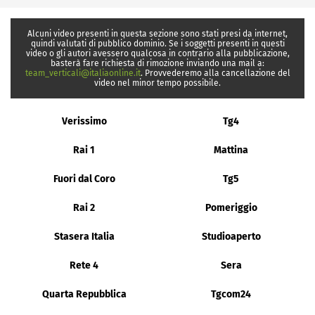
Alcuni video presenti in questa sezione sono stati presi da internet,
quindi valutati di pubblico dominio. Se i soggetti presenti in questi
video o gli autori avessero qualcosa in contrario alla pubblicazione,
basterà fare richiesta di rimozione inviando una mail a:
team_verticali@italiaonline.it
. Provvederemo alla cancellazione del
video nel minor tempo possibile.
Verissimo
Tg4
Rai 1
Mattina
Fuori dal Coro
Tg5
Rai 2
Pomeriggio
Stasera Italia
Studioaperto
Rete 4
Sera
Quarta Repubblica
Tgcom24