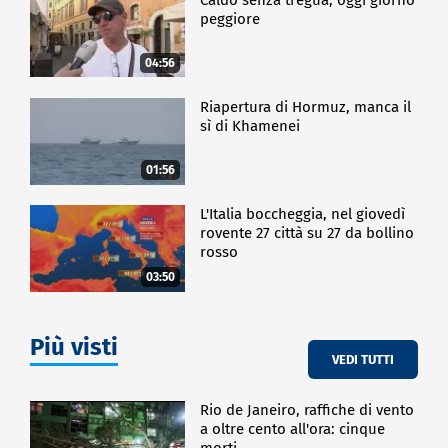
peggiore
04:56
Riapertura di Hormuz, manca il
sì di Khamenei
01:56
L'Italia boccheggia, nel giovedì
rovente 27 città su 27 da bollino
rosso
03:50
Più visti
VEDI TUTTI
Rio de Janeiro, raffiche di vento
a oltre cento all'ora: cinque