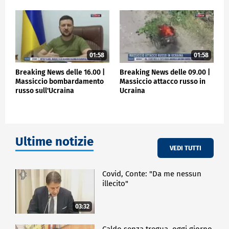
01:58
01:58
Breaking News delle 16.00 |
Breaking News delle 09.00 |
Massiccio bombardamento
Massiccio attacco russo in
russo sull'Ucraina
Ucraina
Ultime notizie
VEDI TUTTI
Covid, Conte: "Da me nessun
illecito"
03:32
Caldo senza tregua, oggi giorno