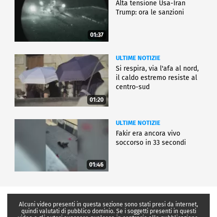
Alta tensione Usa-Iran
Trump: ora le sanzioni
01:37
ULTIME NOTIZIE
Si respira, via l'afa al nord,
il caldo estremo resiste al
centro-sud
01:20
ULTIME NOTIZIE
Fakir era ancora vivo
soccorso in 33 secondi
01:46
Alcuni video presenti in questa sezione sono stati presi da internet,
quindi valutati di pubblico dominio. Se i soggetti presenti in questi