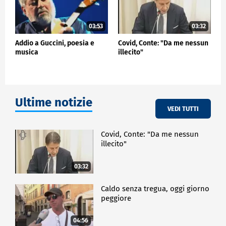
03:53
03:32
Addio a Guccini, poesia e
Covid, Conte: "Da me nessun
musica
illecito"
Ultime notizie
VEDI TUTTI
Covid, Conte: "Da me nessun
illecito"
03:32
Caldo senza tregua, oggi giorno
peggiore
04:56