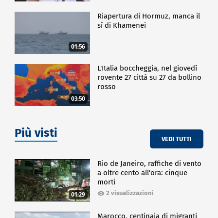
Riapertura di Hormuz, manca il
sì di Khamenei
01:56
L'Italia boccheggia, nel giovedì
rovente 27 città su 27 da bollino
rosso
03:50
Più visti
VEDI TUTTI
Rio de Janeiro, raffiche di vento
a oltre cento all'ora: cinque
morti
2 visualizzazioni
01:29
Marocco, centinaia di migranti