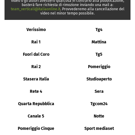
video o gli autori avessero qualcosa in contrario alla pubblicazione,
basterà fare richiesta di rimozione inviando una mail a:
team_verticali@italiaonline.it
. Provvederemo alla cancellazione del
video nel minor tempo possibile.
Verissimo
Tg4
Rai 1
Mattina
Fuori dal Coro
Tg5
Rai 2
Pomeriggio
Stasera Italia
Studioaperto
Rete 4
Sera
Quarta Repubblica
Tgcom24
Canale 5
Notte
Pomeriggio Cinque
Sport mediaset