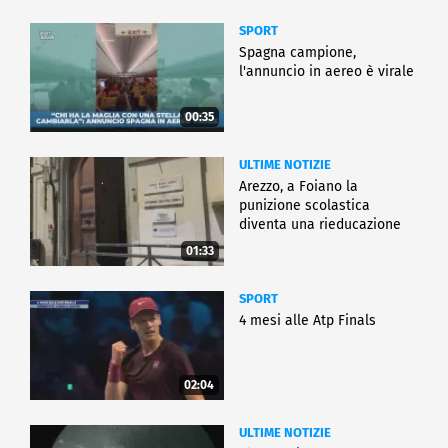
SPORT
Spagna campione,
l'annuncio in aereo è virale
00:35
ULTIME NOTIZIE
Arezzo, a Foiano la
punizione scolastica
diventa una rieducazione
01:33
SPORT
4 mesi alle Atp Finals
02:04
ULTIME NOTIZIE