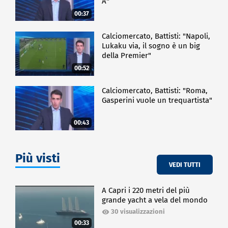
A"
00:37
Calciomercato, Battisti: "Napoli,
Lukaku via, il sogno è un big
della Premier"
00:52
Calciomercato, Battisti: "Roma,
Gasperini vuole un trequartista"
00:43
Più visti
VEDI TUTTI
A Capri i 220 metri del più
grande yacht a vela del mondo
30 visualizzazioni
00:33