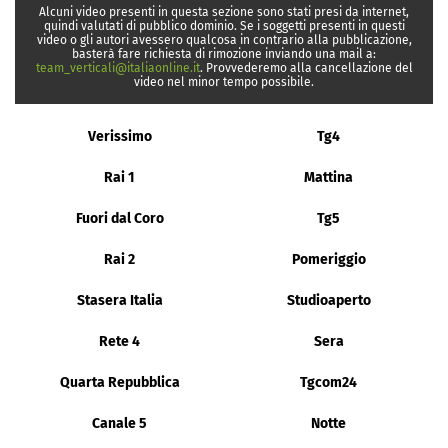
Alcuni video presenti in questa sezione sono stati presi da internet,
quindi valutati di pubblico dominio. Se i soggetti presenti in questi
video o gli autori avessero qualcosa in contrario alla pubblicazione,
basterà fare richiesta di rimozione inviando una mail a:
team_verticali@italiaonline.it
. Provvederemo alla cancellazione del
video nel minor tempo possibile.
Verissimo
Tg4
Rai 1
Mattina
Fuori dal Coro
Tg5
Rai 2
Pomeriggio
Stasera Italia
Studioaperto
Rete 4
Sera
Quarta Repubblica
Tgcom24
Canale 5
Notte