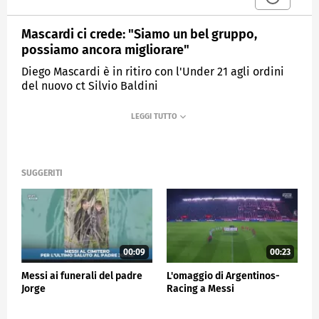
Mascardi ci crede: "Siamo un bel gruppo,
possiamo ancora migliorare"
Diego Mascardi è in ritiro con l'Under 21 agli ordini
del nuovo ct Silvio Baldini
MEDIASET
SPORTMEDIASET
SUGGERITI
00:09
00:23
Messi ai funerali del padre
L'omaggio di Argentinos-
Jorge
Racing a Messi