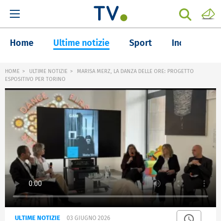
Home
Ultime notizie
Sport
Inchieste
HOME
ULTIME NOTIZIE
MARISA MERZ, LA DANZA DELLE ORE: PROGETTO
ESPOSITIVO PER TORINO
ULTIME NOTIZIE
03 GIUGNO 2026