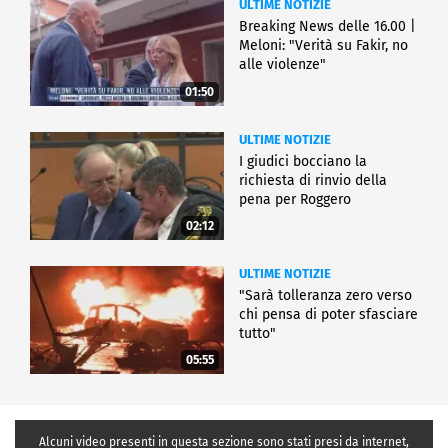
ULTIME NOTIZIE
Breaking News delle 16.00 |
Meloni: "Verità su Fakir, no
alle violenze"
01:50
ULTIME NOTIZIE
I giudici bocciano la
richiesta di rinvio della
pena per Roggero
02:12
ULTIME NOTIZIE
"Sarà tolleranza zero verso
chi pensa di poter sfasciare
tutto"
05:55
Alcuni video presenti in questa sezione sono stati presi da internet,