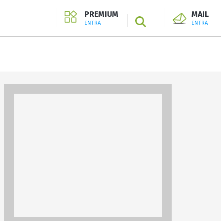
PREMIUM
MAIL
SEARCH
ENTRA
ENTRA
ENTRA