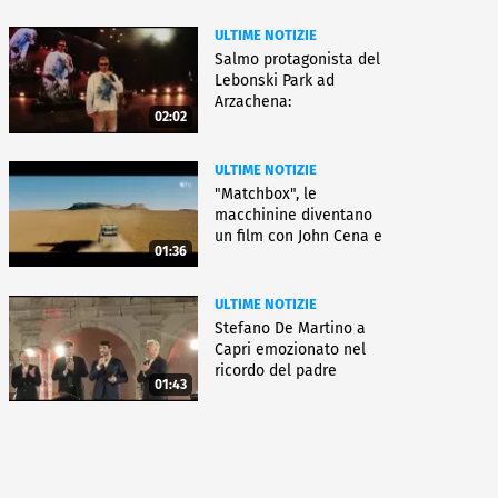
ULTIME NOTIZIE
Salmo protagonista del
Lebonski Park ad
Arzachena:
02:02
"Un'emozione"
ULTIME NOTIZIE
"Matchbox", le
macchinine diventano
un film con John Cena e
01:36
Jessica Biel
ULTIME NOTIZIE
Stefano De Martino a
Capri emozionato nel
ricordo del padre
01:43