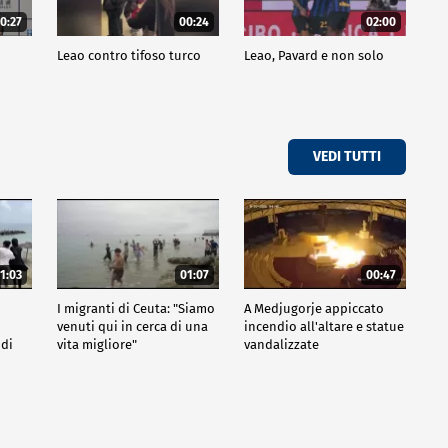
0:27
00:24
02:00
a
Leao contro tifoso turco
Leao, Pavard e non solo
VEDI TUTTI
1:03
01:07
00:47
I migranti di Ceuta: "Siamo
A Medjugorje appiccato
venuti qui in cerca di una
incendio all'altare e statue
 di
vita migliore"
vandalizzate