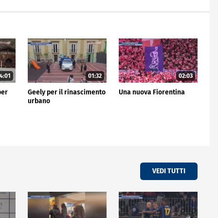
4:01
01:32
02:03
per
Geely per il rinascimento
Una nuova Fiorentina
urbano
VEDI TUTTI