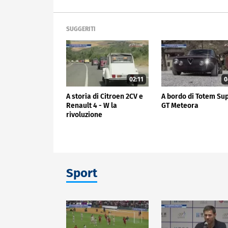
SUGGERITI
02:11
0
A storia di Citroen 2CV e
A bordo di Totem Su
Renault 4 - W la
GT Meteora
rivoluzione
Sport