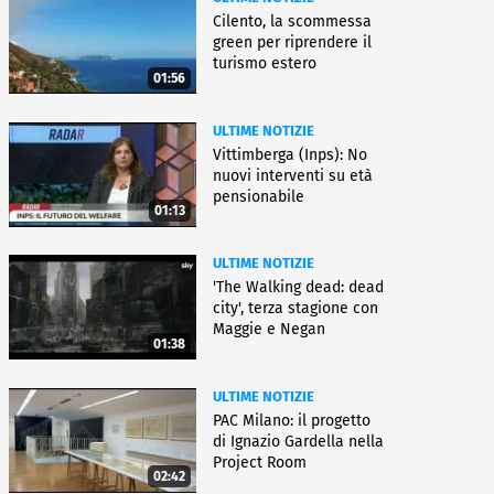
Cilento, la scommessa
green per riprendere il
turismo estero
01:56
ULTIME NOTIZIE
Vittimberga (Inps): No
nuovi interventi su età
pensionabile
01:13
ULTIME NOTIZIE
'The Walking dead: dead
city', terza stagione con
Maggie e Negan
01:38
ULTIME NOTIZIE
PAC Milano: il progetto
di Ignazio Gardella nella
Project Room
02:42