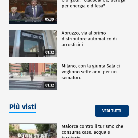
per energia e difesa"
05:30
Abruzzo, via al primo
distributore automatico di
arrosticini
01:32
Milano, con la giunta Sala ci
vogliono sette anni per un
semaforo
01:32
Più visti
VEDI TUTTI
Maiorca contro il turismo che
consuma case, acqua e