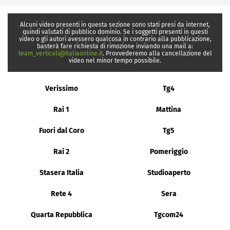
Alcuni video presenti in questa sezione sono stati presi da internet,
quindi valutati di pubblico dominio. Se i soggetti presenti in questi
video o gli autori avessero qualcosa in contrario alla pubblicazione,
basterà fare richiesta di rimozione inviando una mail a:
team_verticali@italiaonline.it
. Provvederemo alla cancellazione del
video nel minor tempo possibile.
Verissimo
Tg4
Rai 1
Mattina
Fuori dal Coro
Tg5
Rai 2
Pomeriggio
Stasera Italia
Studioaperto
Rete 4
Sera
Quarta Repubblica
Tgcom24