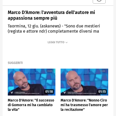
Marco D'Amore: l'avventura dell'autore mi
appassiona sempre più
Taormina, 12 giu. (askanews) - "Sono due mestieri
(regista e attore ndr) completamente diversi ma
devo dire che forse l'avventura dell'autore che si
prende la responsabilità di raccontare in prima
persona i temi che più lo sollecitano e lo
incuriosiscono mi appassiona sempre di più". Così
Marco D'Amore sul red carpet del Taormina Film
Festival, dove ha presentato il nuovo film in cui
SUGGERITI
recita con Greta Scarano, "Piccolo miracolo" di Guido
Chiesa, rispondendo a una domanda su cosa lo
appassionasse maggiormente tra la regia e la
recitazione.
E parlando del successo di "Gomorra Le Origini",
01:18
01:15
interrogato su una possibile nuova stagione, ha
Marco D'Amore: "Il successo
Marco D'Amore: "Nonno Ciro
detto: "Se ci aspettate siamo contenti, è un processo
di Gomorra mi ha cambiato
mi ha trasmesso l'amore per
lungo, che deve questi ragionamenti alla qualità che
la vita"
la recitazione"
abbiamo raccontato e al desiderio di replicarla".