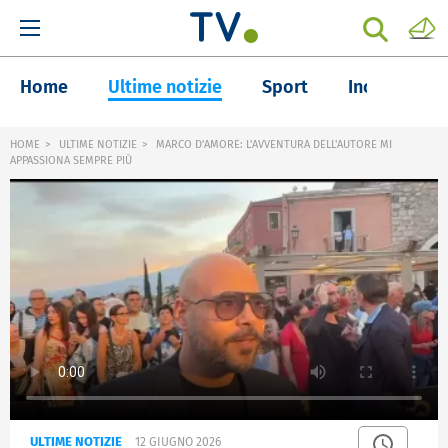
Home
Ultime notizie
Sport
Inchieste
HOME
ULTIME NOTIZIE
MARCO D'AMORE: L'AVVENTURA DELL'AUTORE MI
APPASSIONA SEMPRE PIÙ
ULTIME NOTIZIE
12 GIUGNO 2026