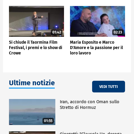
CRONACA
01:42
02:23
Si chiude il Taormina Film
Maria Esposito e Marco
Festival, i premi e lo show di
D'Amore e la passione per il
Crowe
loro lavoro
Ultime notizie
VEDI TUTTI
Iran, accordo con Oman sullo
Stretto di Hormuz
01:55
Giorgetti: "Clausola Ue, deroga