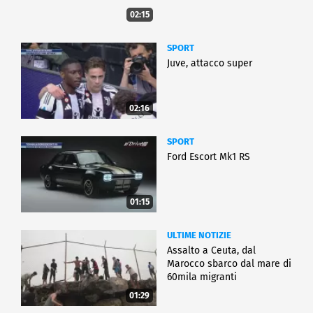
02:15
SPORT
Juve, attacco super
02:16
SPORT
Ford Escort Mk1 RS
01:15
ULTIME NOTIZIE
Assalto a Ceuta, dal
Marocco sbarco dal mare di
60mila migranti
01:29