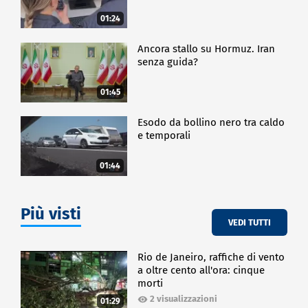
01:24
Ancora stallo su Hormuz. Iran
senza guida?
01:45
Esodo da bollino nero tra caldo
e temporali
01:44
Più visti
VEDI TUTTI
Rio de Janeiro, raffiche di vento
a oltre cento all'ora: cinque
morti
2 visualizzazioni
01:29