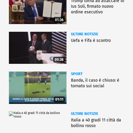
Trump torna ad attaccare lo
Ius Soli, firmato nuovo
ordine esecutivo
01:36
ULTIME NOTIZIE
Uefa e Fifa è scontro
00:38
SPORT
Banda, il caso è chiuso: è
tornato sui social
01:11
ULTIME NOTIZIE
Italia a 40 gradi 11 città da
bollino rosso