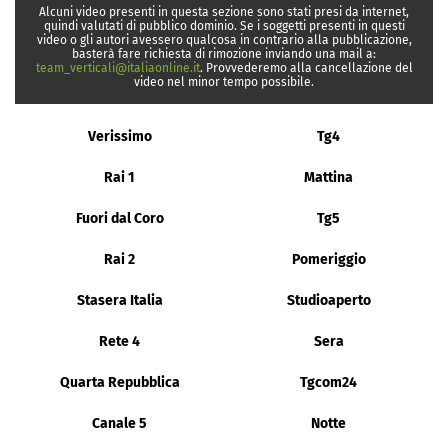
Alcuni video presenti in questa sezione sono stati presi da internet,
quindi valutati di pubblico dominio. Se i soggetti presenti in questi
video o gli autori avessero qualcosa in contrario alla pubblicazione,
basterà fare richiesta di rimozione inviando una mail a:
team_verticali@italiaonline.it
. Provvederemo alla cancellazione del
video nel minor tempo possibile.
Verissimo
Tg4
Rai 1
Mattina
Fuori dal Coro
Tg5
Rai 2
Pomeriggio
Stasera Italia
Studioaperto
Rete 4
Sera
Quarta Repubblica
Tgcom24
Canale 5
Notte