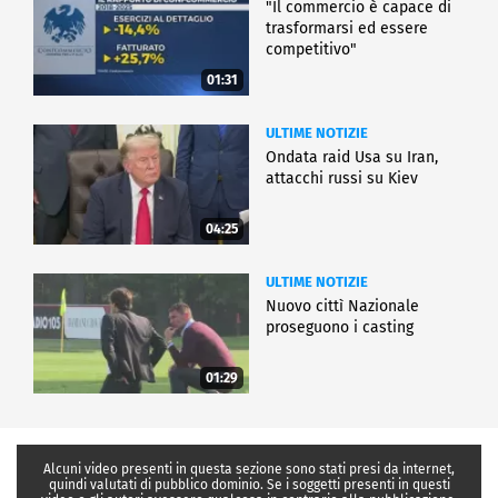
"Il commercio è capace di
trasformarsi ed essere
competitivo"
01:31
ULTIME NOTIZIE
Ondata raid Usa su Iran,
attacchi russi su Kiev
04:25
ULTIME NOTIZIE
Nuovo cittì Nazionale
proseguono i casting
01:29
Alcuni video presenti in questa sezione sono stati presi da internet,
quindi valutati di pubblico dominio. Se i soggetti presenti in questi