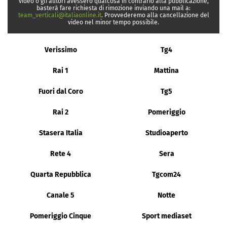
video o gli autori avessero qualcosa in contrario alla pubblicazione,
basterà fare richiesta di rimozione inviando una mail a:
team_verticali@italiaonline.it
. Provvederemo alla cancellazione del
video nel minor tempo possibile.
Verissimo
Tg4
Rai 1
Mattina
Fuori dal Coro
Tg5
Rai 2
Pomeriggio
Stasera Italia
Studioaperto
Rete 4
Sera
Quarta Repubblica
Tgcom24
Canale 5
Notte
Pomeriggio Cinque
Sport mediaset