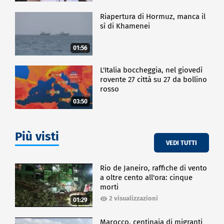
Riapertura di Hormuz, manca il
sì di Khamenei
01:56
L'Italia boccheggia, nel giovedì
rovente 27 città su 27 da bollino
rosso
03:50
Più visti
VEDI TUTTI
Rio de Janeiro, raffiche di vento
a oltre cento all'ora: cinque
morti
2 visualizzazioni
01:29
Marocco, centinaia di migranti