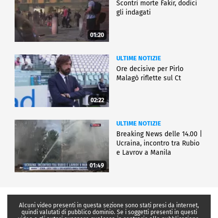
Scontri morte Fakir, dodici
gli indagati
01:20
ULTIME NOTIZIE
Ore decisive per Pirlo
Malagò riflette sul Ct
02:22
ULTIME NOTIZIE
Breaking News delle 14.00 |
Ucraina, incontro tra Rubio
e Lavrov a Manila
01:49
Alcuni video presenti in questa sezione sono stati presi da internet,
quindi valutati di pubblico dominio. Se i soggetti presenti in questi