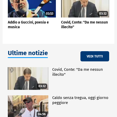
03:53
03:32
Addio a Guccini, poesia e
Covid, Conte: "Da me nessun
musica
illecito"
Ultime notizie
VEDI TUTTI
Covid, Conte: "Da me nessun
illecito"
03:32
Caldo senza tregua, oggi giorno
peggiore
04:56