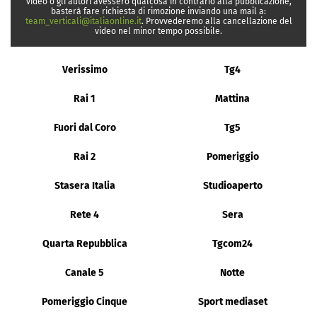
video o gli autori avessero qualcosa in contrario alla pubblicazione,
basterà fare richiesta di rimozione inviando una mail a:
team_verticali@italiaonline.it
. Provvederemo alla cancellazione del
video nel minor tempo possibile.
Verissimo
Tg4
Rai 1
Mattina
Fuori dal Coro
Tg5
Rai 2
Pomeriggio
Stasera Italia
Studioaperto
Rete 4
Sera
Quarta Repubblica
Tgcom24
Canale 5
Notte
Pomeriggio Cinque
Sport mediaset