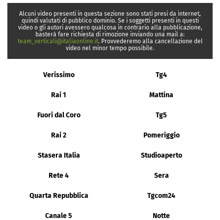
Alcuni video presenti in questa sezione sono stati presi da internet,
quindi valutati di pubblico dominio. Se i soggetti presenti in questi
video o gli autori avessero qualcosa in contrario alla pubblicazione,
basterà fare richiesta di rimozione inviando una mail a:
team_verticali@italiaonline.it
. Provvederemo alla cancellazione del
video nel minor tempo possibile.
Verissimo
Tg4
Rai 1
Mattina
Fuori dal Coro
Tg5
Rai 2
Pomeriggio
Stasera Italia
Studioaperto
Rete 4
Sera
Quarta Repubblica
Tgcom24
Canale 5
Notte