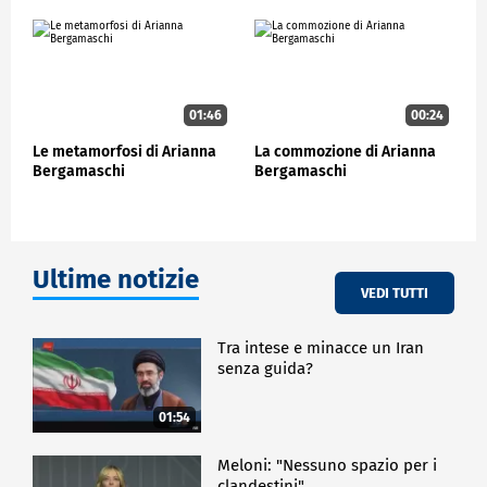
01:46
00:24
Le metamorfosi di Arianna
La commozione di Arianna
Bergamaschi
Bergamaschi
Ultime notizie
VEDI TUTTI
Tra intese e minacce un Iran
senza guida?
01:54
Meloni: "Nessuno spazio per i
clandestini"