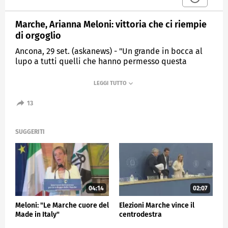
Marche, Arianna Meloni: vittoria che ci riempie
di orgoglio
Ancona, 29 set. (askanews) - "Un grande in bocca al
lupo a tutti quelli che hanno permesso questa
grande vittoria che ci riempie di orgoglio" .Lo ha
detto Arianna Meloni, arrivata al comitato elettorale
con Francesco Acquaroli. La sua vittoria, ha spiegato,
è "segno distintivo del grande lavoro che è stato
13
svolto".
SUGGERITI
POLITICA
04:14
02:07
Meloni: "Le Marche cuore del
Elezioni Marche vince il
Made in Italy"
centrodestra