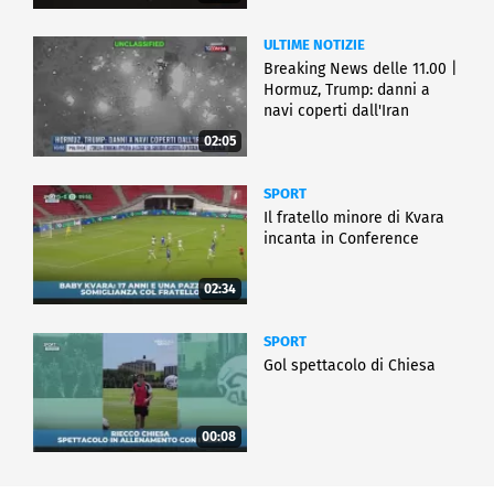
ULTIME NOTIZIE
Breaking News delle 11.00 |
Hormuz, Trump: danni a
navi coperti dall'Iran
02:05
SPORT
Il fratello minore di Kvara
incanta in Conference
02:34
SPORT
Gol spettacolo di Chiesa
00:08