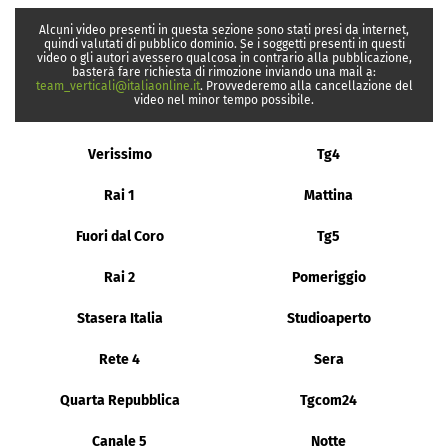
Alcuni video presenti in questa sezione sono stati presi da internet,
quindi valutati di pubblico dominio. Se i soggetti presenti in questi
video o gli autori avessero qualcosa in contrario alla pubblicazione,
basterà fare richiesta di rimozione inviando una mail a:
team_verticali@italiaonline.it
. Provvederemo alla cancellazione del
video nel minor tempo possibile.
Verissimo
Tg4
Rai 1
Mattina
Fuori dal Coro
Tg5
Rai 2
Pomeriggio
Stasera Italia
Studioaperto
Rete 4
Sera
Quarta Repubblica
Tgcom24
Canale 5
Notte