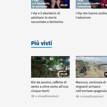
05:20
0
I Vip e il desiderio di
I Vip che hanno scelt
adottare: le storie
l'adozione
raccontate a Verissimo
Più visti
01:29
0
Rio de Janeiro, raffiche di
Marocco, centinaia di
vento a oltre cento all'ora:
migranti arrivano
cinque morti
nell'enclave spagnola
Ceuta
4 visualizzazioni
4 visualizzazioni