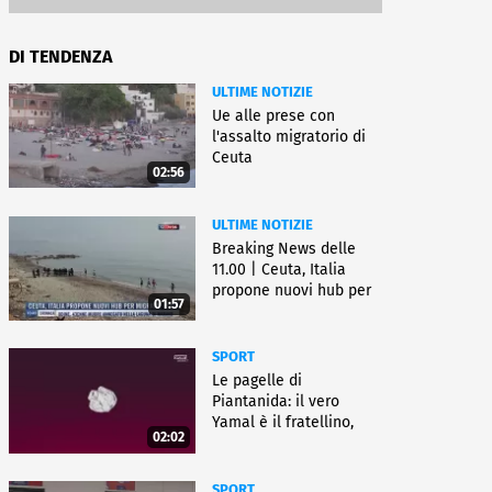
DI TENDENZA
ULTIME NOTIZIE
Ue alle prese con
l'assalto migratorio di
Ceuta
02:56
ULTIME NOTIZIE
Breaking News delle
11.00 | Ceuta, Italia
propone nuovi hub per
01:57
migranti
SPORT
Le pagelle di
Piantanida: il vero
Yamal è il fratellino,
02:02
Paredes cambia sport
SPORT