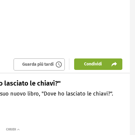
Condividi
Guarda più tardi
 lasciato le chiavi?"
uo nuovo libro, "Dove ho lasciato le chiavi?".