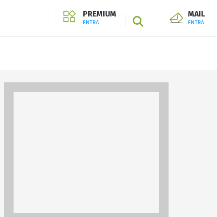
PREMIUM
MAIL
SEARCH
ENTRA
ENTRA
ENTRA