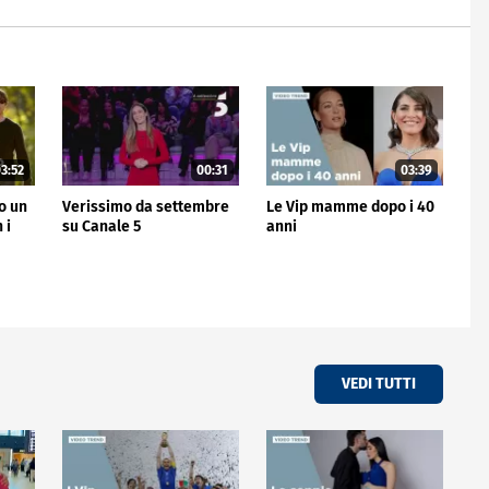
3:52
00:31
03:39
no un
Verissimo da settembre
Le Vip mamme dopo i 40
 i
su Canale 5
anni
VEDI TUTTI