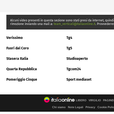
Alcuni video presenti in questa sezione sono stati presi da internet, quindi
rimozione inviando una mail a:
team_verticali@italiaonline.it
. Provvedere
Verissimo
Tg4
Fuori dal Coro
Tg5
Stasera Italia
Studioaperto
Quarta Repubblica
Tgcom24
Pomeriggio Cinque
Sport mediaset
LIBERO
VIRGILIO
PAGINE
Chi siamo
Note Legali
Privacy
Cookie Poli