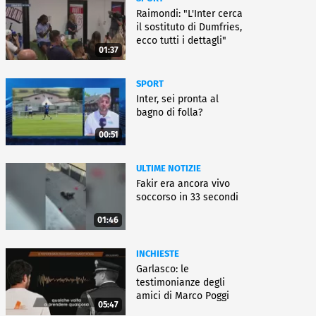
Raimondi: "L'Inter cerca
il sostituto di Dumfries,
ecco tutti i dettagli"
01:37
SPORT
Inter, sei pronta al
bagno di folla?
00:51
ULTIME NOTIZIE
Fakir era ancora vivo
soccorso in 33 secondi
01:46
INCHIESTE
Garlasco: le
testimonianze degli
amici di Marco Poggi
05:47