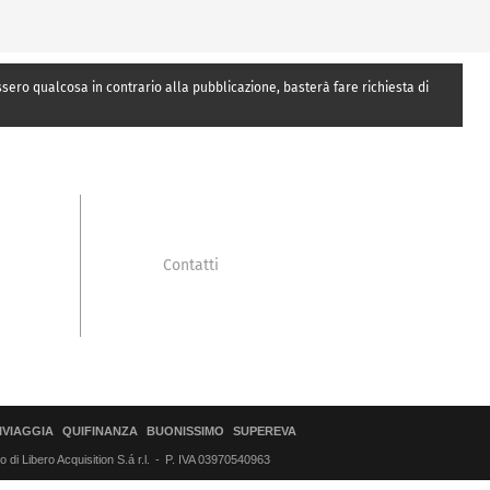
essero qualcosa in contrario alla pubblicazione, basterà fare richiesta di
Contatti
IVIAGGIA
QUIFINANZA
BUONISSIMO
SUPEREVA
di Libero Acquisition S.á r.l.
P. IVA 03970540963