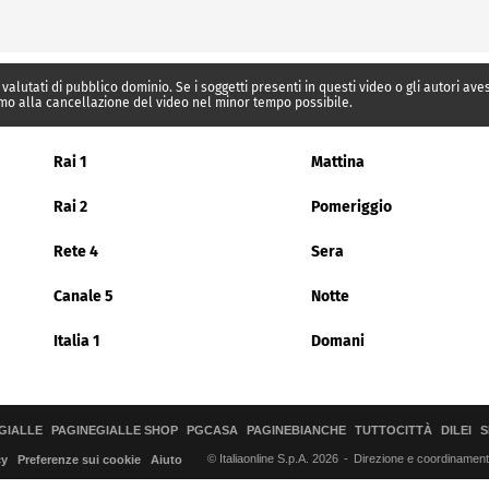
 valutati di pubblico dominio. Se i soggetti presenti in questi video o gli autori av
mo alla cancellazione del video nel minor tempo possibile.
Rai 1
Mattina
Rai 2
Pomeriggio
Rete 4
Sera
Canale 5
Notte
Italia 1
Domani
GIALLE
PAGINEGIALLE SHOP
PGCASA
PAGINEBIANCHE
TUTTOCITTÀ
DILEI
S
© Italiaonline S.p.A. 2026
Direzione e coordinamento 
cy
Preferenze sui cookie
Aiuto