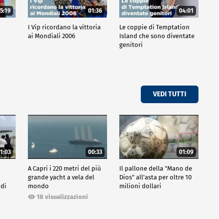
5:19
01:36
04:01
o
I Vip ricordano la vittoria
Le coppie di Temptation
ai Mondiali 2006
Island che sono diventate
genitori
VEDI TUTTI
1:03
00:33
01:09
A Capri i 220 metri del più
Il pallone della "Mano de
grande yacht a vela del
Dios" all'asta per oltre 10
 di
mondo
milioni dollari
18 visualizzazioni