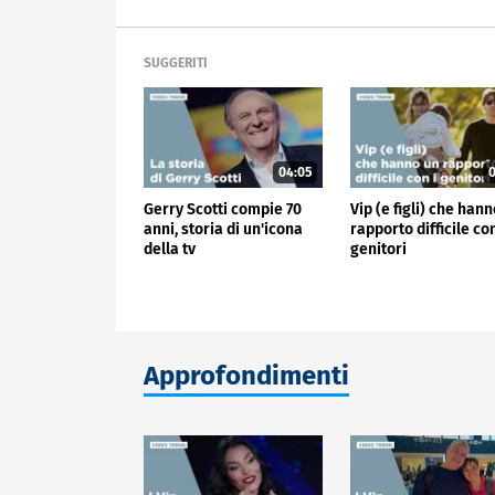
SUGGERITI
04:05
0
Gerry Scotti compie 70
Vip (e figli) che han
anni, storia di un'icona
rapporto difficile con
della tv
genitori
Approfondimenti