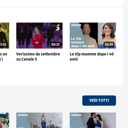
3:52
00:31
03:39
no un
Verissimo da settembre
Le Vip mamme dopo i 40
 i
su Canale 5
anni
VEDI TUTTI