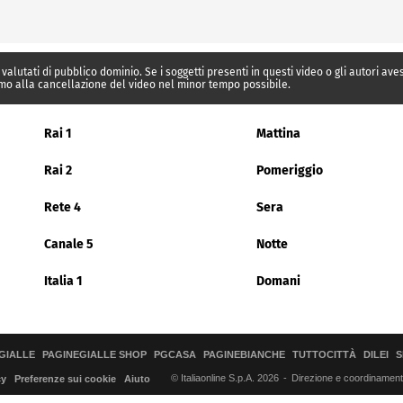
 valutati di pubblico dominio. Se i soggetti presenti in questi video o gli autori av
mo alla cancellazione del video nel minor tempo possibile.
Rai 1
Mattina
Rai 2
Pomeriggio
Rete 4
Sera
Canale 5
Notte
Italia 1
Domani
GIALLE
PAGINEGIALLE SHOP
PGCASA
PAGINEBIANCHE
TUTTOCITTÀ
DILEI
S
© Italiaonline S.p.A. 2026
Direzione e coordinamento 
cy
Preferenze sui cookie
Aiuto