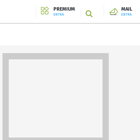
PREMIUM
MAIL
SEARCH
ENTRA
ENTRA
ENTRA