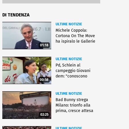
DI TENDENZA
ULTIME NOTIZIE
Michele Coppola:
Cortona On The Move
ha ispiralo le Gallerie
01:18
d'Italia
ULTIME NOTIZIE
Pd, Schlein al
campeggio Giovani
dem: "conoscono
00:58
priorità italiani"
ULTIME NOTIZIE
Bad Bunny strega
Milano: trionfo alla
prima, cresce attesa
02:25
per bis
ULTIME NOTIZIE