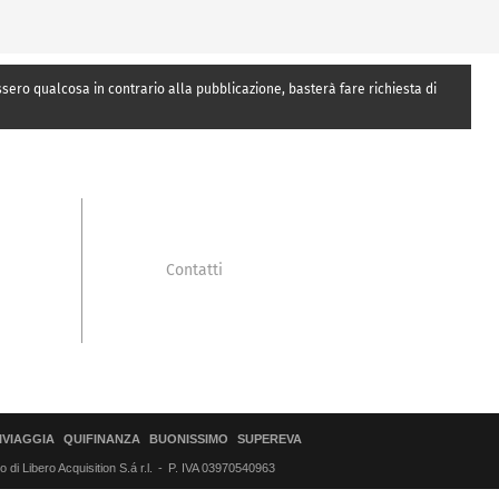
essero qualcosa in contrario alla pubblicazione, basterà fare richiesta di
Contatti
IVIAGGIA
QUIFINANZA
BUONISSIMO
SUPEREVA
di Libero Acquisition S.á r.l.
P. IVA 03970540963