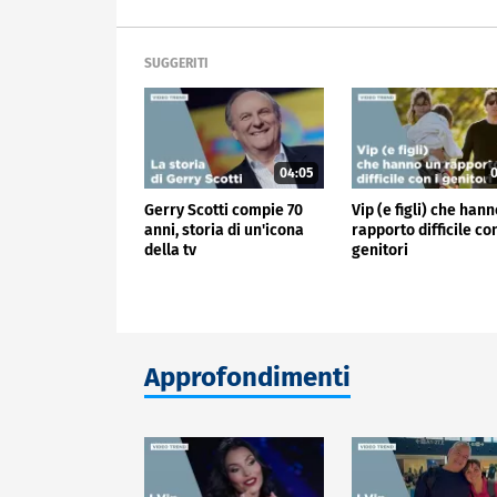
SUGGERITI
04:05
0
Gerry Scotti compie 70
Vip (e figli) che han
anni, storia di un'icona
rapporto difficile con
della tv
genitori
Approfondimenti