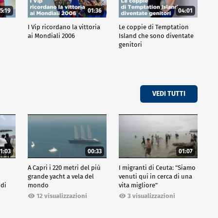
5:19
01:36
04:01
o
I Vip ricordano la vittoria
Le coppie di Temptation
ai Mondiali 2006
Island che sono diventate
genitori
VEDI TUTTI
1:03
00:33
01:07
A Capri i 220 metri del più
I migranti di Ceuta: "Siamo
grande yacht a vela del
venuti qui in cerca di una
 di
mondo
vita migliore"
12 visualizzazioni
3 visualizzazioni