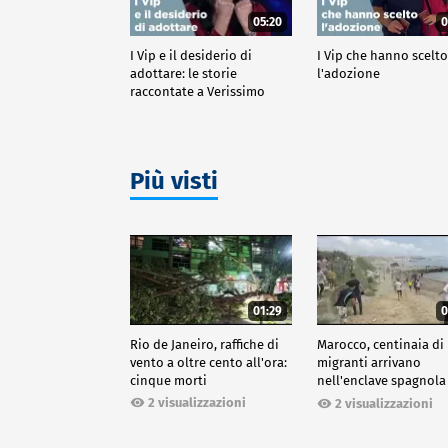
05:20
0
I Vip e il desiderio di
I Vip che hanno scelt
adottare: le storie
l'adozione
raccontate a Verissimo
Più visti
01:29
0
Rio de Janeiro, raffiche di
Marocco, centinaia di
vento a oltre cento all'ora:
migranti arrivano
cinque morti
nell'enclave spagnola
Ceuta
2 visualizzazioni
2 visualizzazioni