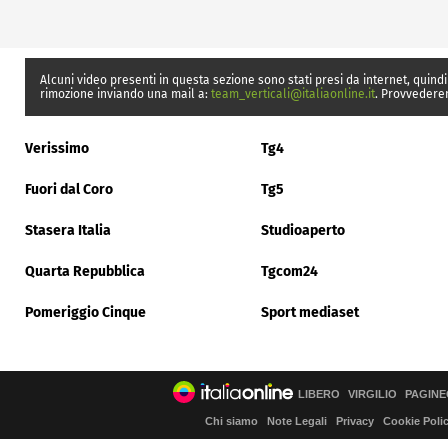
Alcuni video presenti in questa sezione sono stati presi da internet, quindi
rimozione inviando una mail a:
team_verticali@italiaonline.it
. Provvedere
Verissimo
Tg4
Fuori dal Coro
Tg5
Stasera Italia
Studioaperto
Quarta Repubblica
Tgcom24
Pomeriggio Cinque
Sport mediaset
LIBERO
VIRGILIO
PAGINE
Chi siamo
Note Legali
Privacy
Cookie Poli