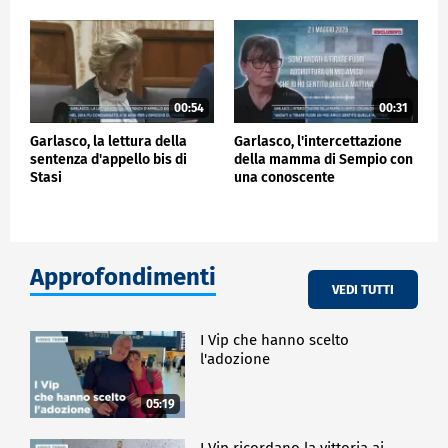
00:54
00:31
Garlasco, la lettura della
Garlasco, l'intercettazione
sentenza d'appello bis di
della mamma di Sempio con
Stasi
una conoscente
Approfondimenti
VEDI TUTTI
I Vip che hanno scelto
l'adozione
05:19
I Vip ricordano la vittoria ai