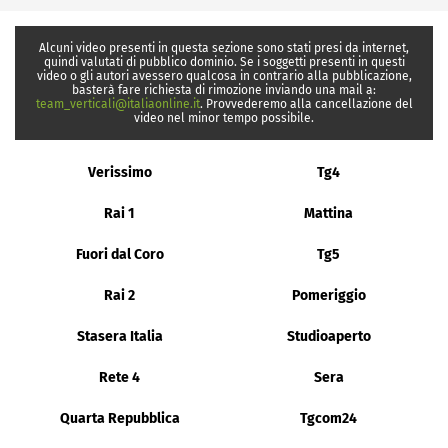
Alcuni video presenti in questa sezione sono stati presi da internet,
quindi valutati di pubblico dominio. Se i soggetti presenti in questi
video o gli autori avessero qualcosa in contrario alla pubblicazione,
basterà fare richiesta di rimozione inviando una mail a:
team_verticali@italiaonline.it
. Provvederemo alla cancellazione del
video nel minor tempo possibile.
Verissimo
Tg4
Rai 1
Mattina
Fuori dal Coro
Tg5
Rai 2
Pomeriggio
Stasera Italia
Studioaperto
Rete 4
Sera
Quarta Repubblica
Tgcom24