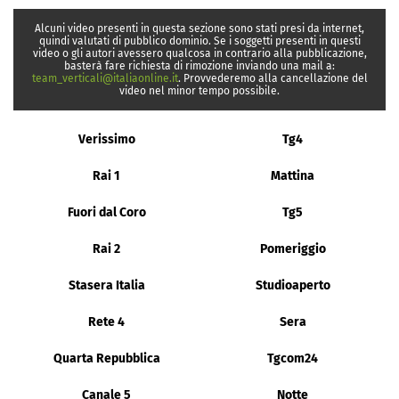
Alcuni video presenti in questa sezione sono stati presi da internet,
quindi valutati di pubblico dominio. Se i soggetti presenti in questi
video o gli autori avessero qualcosa in contrario alla pubblicazione,
basterà fare richiesta di rimozione inviando una mail a:
team_verticali@italiaonline.it
. Provvederemo alla cancellazione del
video nel minor tempo possibile.
Verissimo
Tg4
Rai 1
Mattina
Fuori dal Coro
Tg5
Rai 2
Pomeriggio
Stasera Italia
Studioaperto
Rete 4
Sera
Quarta Repubblica
Tgcom24
Canale 5
Notte