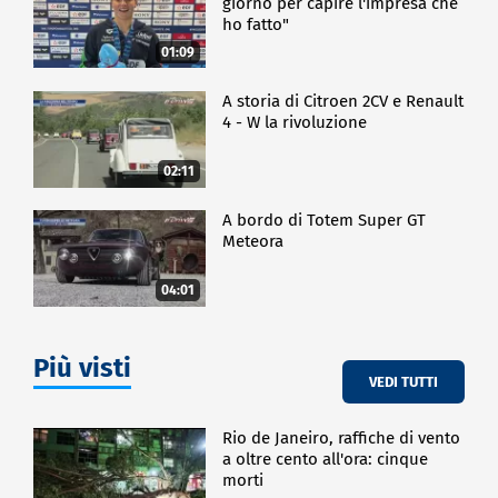
giorno per capire l'impresa che
ho fatto"
01:09
A storia di Citroen 2CV e Renault
4 - W la rivoluzione
02:11
A bordo di Totem Super GT
Meteora
04:01
Più visti
VEDI TUTTI
Rio de Janeiro, raffiche di vento
a oltre cento all'ora: cinque
morti