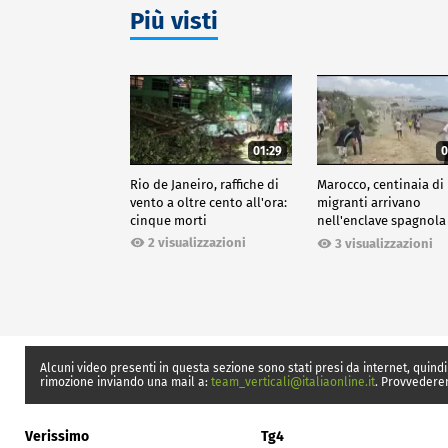
Più visti
01:29
0
Rio de Janeiro, raffiche di
Marocco, centinaia di
vento a oltre cento all'ora:
migranti arrivano
cinque morti
nell'enclave spagnola
Ceuta
2 visualizzazioni
3 visualizzazioni
Alcuni video presenti in questa sezione sono stati presi da internet, quindi
rimozione inviando una mail a:
team_verticali@italiaonline.it
. Provvedere
Verissimo
Tg4