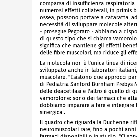
comparsa di insufficienza respiratoria
numerosi effetti collaterali, in primis
ossea, possono portare a cataratta, ad i
necessità di sviluppare molecole alterna
- prosegue Pegoraro - abbiamo a dispo
di questo tipo che si chiama vamorolo
significa che mantiene gli effetti ben
delle fibre muscolari, ma riduce gli effet
La molecola non è l'unica linea di ric
sviluppato anche in laboratori italian
muscolare. "Esistono due approcci para
di Pediatria Sanford Burnham Prebys Me
delle deacetilasi e l'altro è quello di 
vamorolone: sono dei farmaci che attac
dobbiamo imparare a fare è integrare 
sinergica".
Il quadro che riguarda la Duchenne ri
neuromuscolari rare, fino a pochi anni
farmaci disponibili o in studio. "Ci s