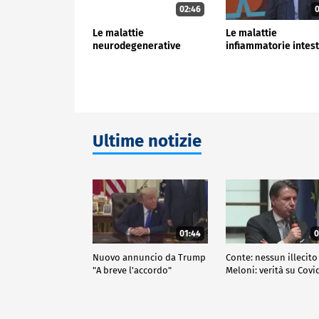
02:46
0
Le malattie
Le malattie
neurodegenerative
infiammatorie intest
Ultime notizie
01:44
0
Nuovo annuncio da Trump
Conte: nessun illecito
"A breve l'accordo"
Meloni: verità su Covi