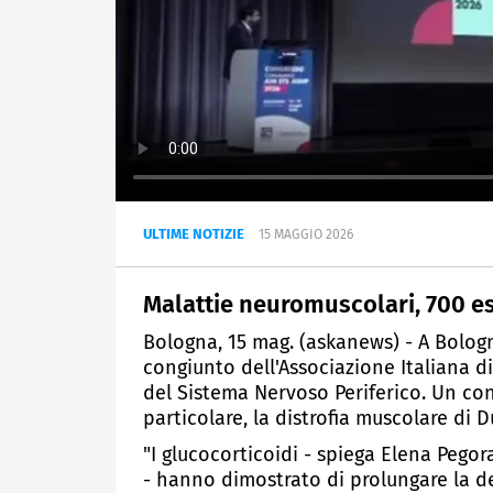
ULTIME NOTIZIE
15 MAGGIO 2026
Malattie neuromuscolari, 700 e
Bologna, 15 mag. (askanews) - A Bologn
congiunto dell'Associazione Italiana di
del Sistema Nervoso Periferico. Un con
particolare, la distrofia muscolare di 
"I glucocorticoidi - spiega Elena Pegor
- hanno dimostrato di prolungare la de