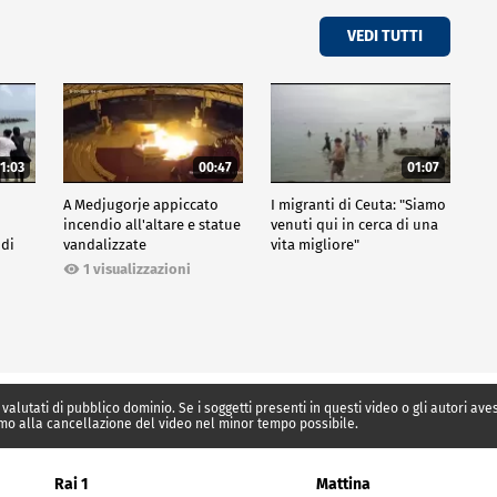
VEDI TUTTI
1:03
00:47
01:07
A Medjugorje appiccato
I migranti di Ceuta: "Siamo
incendio all'altare e statue
venuti qui in cerca di una
 di
vandalizzate
vita migliore"
1 visualizzazioni
 valutati di pubblico dominio. Se i soggetti presenti in questi video o gli autori av
mo alla cancellazione del video nel minor tempo possibile.
Rai 1
Mattina