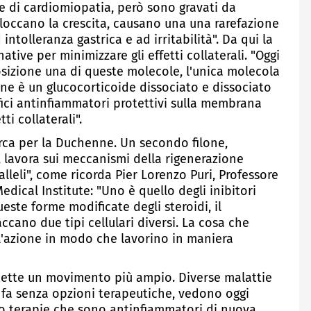
 e di cardiomiopatia, però sono gravati da
 bloccano la crescita, causano una una rarefazione
ntolleranza gastrica e ad irritabilità". Da qui la
tive per minimizzare gli effetti collaterali. "Oggi
sizione una di queste molecole, l'unica molecola
ne è un glucocorticoide dissociato e dissociato
efici antinfiammatori protettivi sulla membrana
ti collaterali".
erca per la Duchenne. Un secondo filone,
i, lavora sui meccanismi della rigenerazione
lleli", come ricorda Pier Lorenzo Puri, Professore
dical Institute: "Uno è quello degli inibitori
queste forme modificate degli steroidi, il
cano due tipi cellulari diversi. La cosa che
l'azione in modo che lavorino in maniera
flette un movimento più ampio. Diverse malattie
 fa senza opzioni terapeutiche, vedono oggi
ono terapie che sono antinfiammatori di nuova