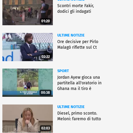
Scontri morte Fakir,
dodici gli indagati
01:20
ULTIME NOTIZIE
Ore decisive per Pirlo
Malagò riflette sul Ct
02:22
SPORT
Jordan Ayew gioca una
partitella all'oratorio in
Ghana ma il tiro è
00:38
horror
ULTIME NOTIZIE
Diesel, primo sconto.
Meloni: faremo di tutto
02:03