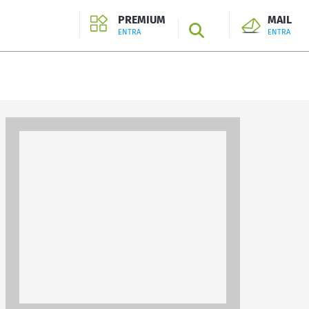
PREMIUM
MAIL
SEARCH
ENTRA
ENTRA
ENTRA