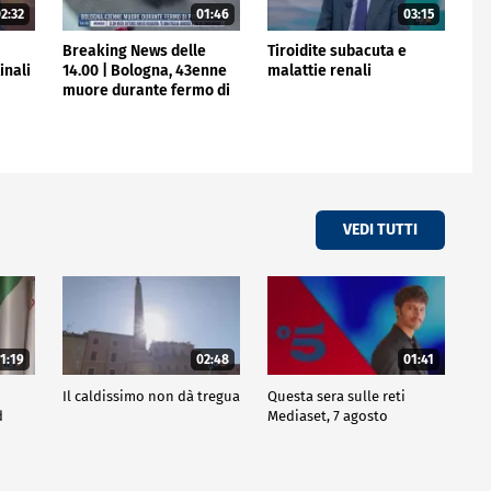
2:32
01:46
03:15
Breaking News delle
Tiroidite subacuta e
inali
14.00 | Bologna, 43enne
malattie renali
muore durante fermo di
polizia
VEDI TUTTI
1:19
02:48
01:41
Il caldissimo non dà tregua
Questa sera sulle reti
d
Mediaset, 7 agosto