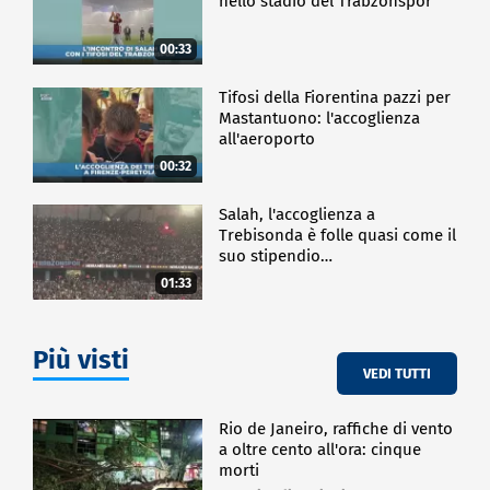
nello stadio del Trabzonspor
00:33
Tifosi della Fiorentina pazzi per
Mastantuono: l'accoglienza
all'aeroporto
00:32
Salah, l'accoglienza a
Trebisonda è folle quasi come il
suo stipendio…
01:33
Più visti
VEDI TUTTI
Rio de Janeiro, raffiche di vento
a oltre cento all'ora: cinque
morti