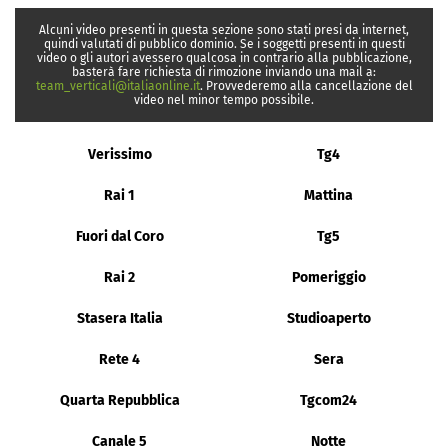
Alcuni video presenti in questa sezione sono stati presi da internet,
quindi valutati di pubblico dominio. Se i soggetti presenti in questi
video o gli autori avessero qualcosa in contrario alla pubblicazione,
basterà fare richiesta di rimozione inviando una mail a:
team_verticali@italiaonline.it
. Provvederemo alla cancellazione del
video nel minor tempo possibile.
Verissimo
Tg4
Rai 1
Mattina
Fuori dal Coro
Tg5
Rai 2
Pomeriggio
Stasera Italia
Studioaperto
Rete 4
Sera
Quarta Repubblica
Tgcom24
Canale 5
Notte