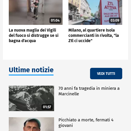
01:04
03:09
La nuova maglia dei Vigili
Milano, al quartiere Isola
del fuoco si distrugge se si
commercianti in rivolta, "la
bagna d'acqua
Ztl ci uccide"
Ultime notizie
VEDI TUTTI
70 anni fa tragedia in miniera a
Marcinelle
01:57
Picchiato a morte, fermati 4
giovani