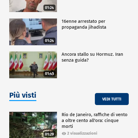
01:24
16enne arrestato per
propaganda jihadista
01:24
Ancora stallo su Hormuz. Iran
senza guida?
01:45
Più visti
VEDI TUTTI
Rio de Janeiro, raffiche di vento
a oltre cento all'ora: cinque
morti
2 visualizzazioni
01:29