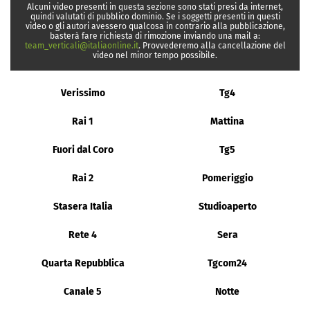
Alcuni video presenti in questa sezione sono stati presi da internet,
quindi valutati di pubblico dominio. Se i soggetti presenti in questi
video o gli autori avessero qualcosa in contrario alla pubblicazione,
basterà fare richiesta di rimozione inviando una mail a:
team_verticali@italiaonline.it
. Provvederemo alla cancellazione del
video nel minor tempo possibile.
Verissimo
Tg4
Rai 1
Mattina
Fuori dal Coro
Tg5
Rai 2
Pomeriggio
Stasera Italia
Studioaperto
Rete 4
Sera
Quarta Repubblica
Tgcom24
Canale 5
Notte