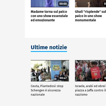
00:00
0
Madame torna sul palco
Ghali "risplende" su
con uno show essenziale
palco in uno show
ed emozionante
monumentale
Ultime notizie
00:47
0
Ceuta, Piantedosi: stop
Israele, arabi ed ebrei
Schengen è sicurezza
piazza a Jaffa contro i
nazionale
razzismo