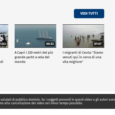
VEDI TUTTI
1:03
00:33
01:07
A Capri i 220 metri del più
I migranti di Ceuta: "Siamo
grande yacht a vela del
venuti qui in cerca di una
 di
mondo
vita migliore"
 valutati di pubblico dominio. Se i soggetti presenti in questi video o gli autori av
mo alla cancellazione del video nel minor tempo possibile.