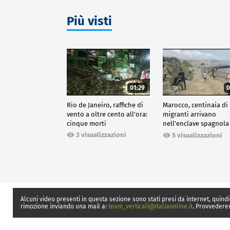
Più visti
01:29
0
Rio de Janeiro, raffiche di
Marocco, centinaia di
vento a oltre cento all'ora:
migranti arrivano
cinque morti
nell'enclave spagnola
Ceuta
3 visualizzazioni
5 visualizzazioni
Alcuni video presenti in questa sezione sono stati presi da internet, quindi
rimozione inviando una mail a:
team_verticali@italiaonline.it
. Provvedere