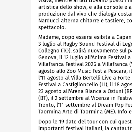
visiva, mentre ai lati trovano posto i m
artistica dello show, è alla console 
produzione dal vivo che dialoga costa
Narducci alterna chitarre e tastiere, 
spettacolo.
Madame, dopo essersi esibita a Capannor
3 luglio al Rugby Sound Festival di Legn
Collegno (TO), salirà nuovamente sul pal
Genova, il 12 luglio all'Anima Festival a 
Villafranca Festival 2026 a Villafranca (
agosto allo Zoo Music Fest a Pescara, il
l'11 agosto al Villa Bertelli Live a Fort
Festival a Castiglioncello (LI), il 18 ag
23 agosto all'Arena Bianca a Ostuni (BR)
(BT), il 2 settembre al Vicenza in Festiv
Trento, l'11 settembre al Dream Pop Fest
Taormina Arte di Taormina (ME). Info e b
Dopo le 19 date del tour con cui quest
importanti festival italiani, la canta