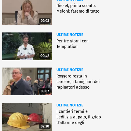
Diesel, primo sconto.
Meloni: faremo di tutto
02:03
ULTIME NOTIZIE
Per tre giorni con
Temptation
00:42
ULTIME NOTIZIE
Roggero resta in
carcere, i famigliari dei
rapinatori adesso
03:07
battono cassa
ULTIME NOTIZIE
I cantieri fermi e
l'edilizia al palo, il grido
d'allarme degli
02:30
architetti