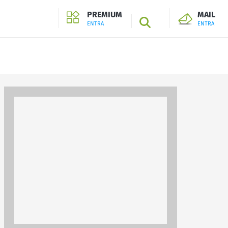
PREMIUM
MAIL
SEARCH
ENTRA
ENTRA
ENTRA