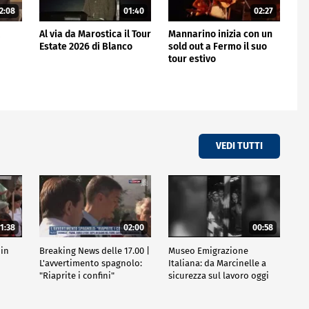
2:08
01:40
02:27
l
Al via da Marostica il Tour
Mannarino inizia con un
Estate 2026 di Blanco
sold out a Fermo il suo
tour estivo
VEDI TUTTI
1:38
02:00
00:58
 in
Breaking News delle 17.00 |
Museo Emigrazione
l
L'avvertimento spagnolo:
Italiana: da Marcinelle a
"Riaprite i confini"
sicurezza sul lavoro oggi