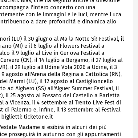
usicisti. Bias, che ha seguito anche la direzione
e accompagna l'intero concerto con una
ntemente con le immagini e le luci, mentre Luca
contribuendo a dare profondità e dinamica allo
i (LU) il 30 giugno al Ma la Notte Sì! Festival, il
ano (MI) e il 6 luglio al Flowers Festival a
co il 9 luglio al Live in Genova Festival a
Cervere (CN), il 14 luglio a Bergamo, il 27 luglio al
VR), il 29 luglio all'Udine Vola 2026 a Udine, il 3
 9 agosto all'Arena della Regina a Cattolica (RN),
e dei Marmi (LU), il 12 agosto al Castiglioncello
osto ad Alghero (SS) all'Alguer Summer Festival, il
, il 25 agosto al Fossato del Castello a Barletta
al a Vicenza, il 4 settembre al Trento Live Fest di
 di Palermo e, infine, il 13 settembre al Festival
iglietti: ticketone.it
'estate Madame si esibirà in alcuni dei più
utrice proseguirà in autunno con gli appuntamenti