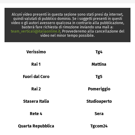
Alcuni video presenti in questa sezione sono stati presi da internet,
quindi valutati di pubblico dominio. Se i soggetti presenti in questi
video o gli autori avessero qualcosa in contrario alla pubblicazione,
basterà fare richiesta di rimozione inviando una mail a:
team_verticali@italiaonline.it
. Provvederemo alla cancellazione del
video nel minor tempo possibile.
Verissimo
Tg4
Rai 1
Mattina
Fuori dal Coro
Tg5
Rai 2
Pomeriggio
Stasera Italia
Studioaperto
Rete 4
Sera
Quarta Repubblica
Tgcom24