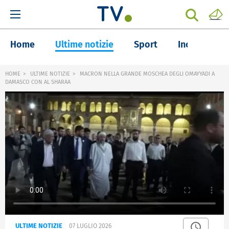
Home
Ultime notizie
Sport
Inchieste
HOME
ULTIME NOTIZIE
MACRON NELLA GRANDE MOSCHEA DEGLI OMAYYADI A
DAMASCO CON AL SHARAA
ULTIME NOTIZIE
07 LUGLIO 2026