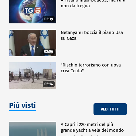
non da tregua
03:39
Netanyahu boccia il piano Usa
su Gaza
02:06
"Rischio terrorismo con uova
crisi Ceuta"
05:14
Più visti
VEDI TUTTI
A Capri i 220 metri del più
grande yacht a vela del mondo