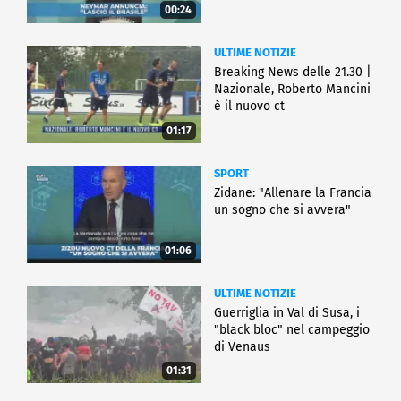
00:24
ULTIME NOTIZIE
Breaking News delle 21.30 |
Nazionale, Roberto Mancini
è il nuovo ct
01:17
SPORT
Zidane: "Allenare la Francia
un sogno che si avvera"
01:06
ULTIME NOTIZIE
Guerriglia in Val di Susa, i
"black bloc" nel campeggio
di Venaus
01:31