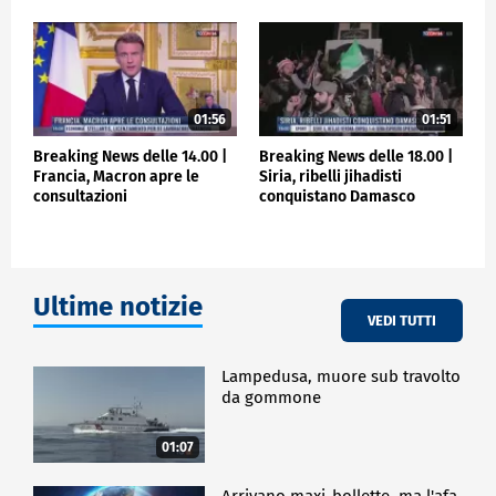
insieme un nuovo capitolo di stabilità e pace", ha
aggiunto.
La visita a Damasco del presidente francese
Emmanuel Macron segna "un nuovo passo avanti nel
rafforzamento delle relazioni" tra la Siria e la Francia
01:56
01:51
ha detto Ahmad al Sharaa.
Breaking News delle 14.00 |
Breaking News delle 18.00 |
Francia, Macron apre le
Siria, ribelli jihadisti
consultazioni
conquistano Damasco
ESTERI
Ultime notizie
VEDI TUTTI
Lampedusa, muore sub travolto
da gommone
01:07
Arrivano maxi-bollette, ma l'afa