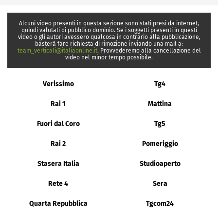
Alcuni video presenti in questa sezione sono stati presi da internet,
quindi valutati di pubblico dominio. Se i soggetti presenti in questi
video o gli autori avessero qualcosa in contrario alla pubblicazione,
basterà fare richiesta di rimozione inviando una mail a:
team_verticali@italiaonline.it
. Provvederemo alla cancellazione del
video nel minor tempo possibile.
Verissimo
Tg4
Rai 1
Mattina
Fuori dal Coro
Tg5
Rai 2
Pomeriggio
Stasera Italia
Studioaperto
Rete 4
Sera
Quarta Repubblica
Tgcom24