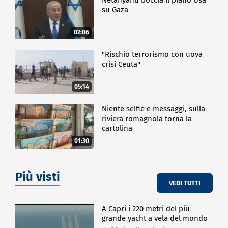
su Gaza
02:06
"Rischio terrorismo con uova
crisi Ceuta"
05:14
Niente selfie e messaggi, sulla
riviera romagnola torna la
cartolina
01:30
Più visti
VEDI TUTTI
A Capri i 220 metri del più
grande yacht a vela del mondo