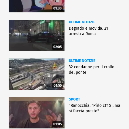
01:30
ULTIME NOTIZIE
Degrado e movida, 21
arresti a Roma
02:05
ULTIME NOTIZIE
32 condanne per il crollo
del ponte
01:55
SPORT
"Ranocchia: "Pirlo ct? Sì, ma
si faccia presto"
01:05