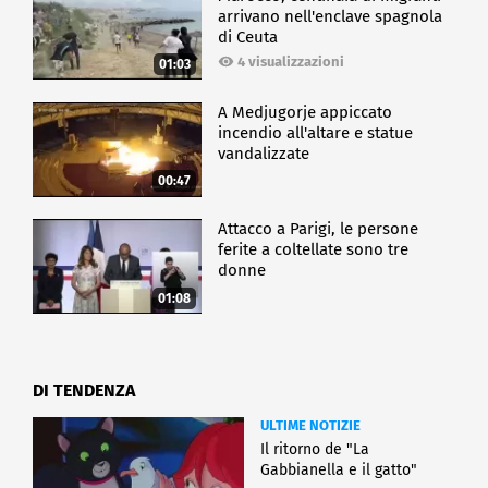
arrivano nell'enclave spagnola
di Ceuta
4 visualizzazioni
01:03
A Medjugorje appiccato
incendio all'altare e statue
vandalizzate
00:47
Attacco a Parigi, le persone
ferite a coltellate sono tre
donne
01:08
DI TENDENZA
ULTIME NOTIZIE
Il ritorno de "La
Gabbianella e il gatto"