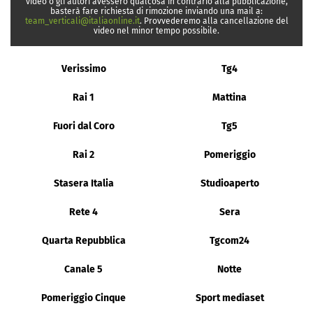
video o gli autori avessero qualcosa in contrario alla pubblicazione,
basterà fare richiesta di rimozione inviando una mail a:
team_verticali@italiaonline.it
. Provvederemo alla cancellazione del
video nel minor tempo possibile.
Verissimo
Tg4
Rai 1
Mattina
Fuori dal Coro
Tg5
Rai 2
Pomeriggio
Stasera Italia
Studioaperto
Rete 4
Sera
Quarta Repubblica
Tgcom24
Canale 5
Notte
Pomeriggio Cinque
Sport mediaset