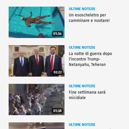
ULTIME NOTIZIE
Un esoscheletro per
camminare e nuotare!
01:34
ULTIME NOTIZIE
La notte di guerra dopo
l'incontro Trump-
Netanyahu, Teheran
all'attacco
02:22
ULTIME NOTIZIE
Fine settimana sarà
micidiale
01:38
ULTIME NOTIZIE