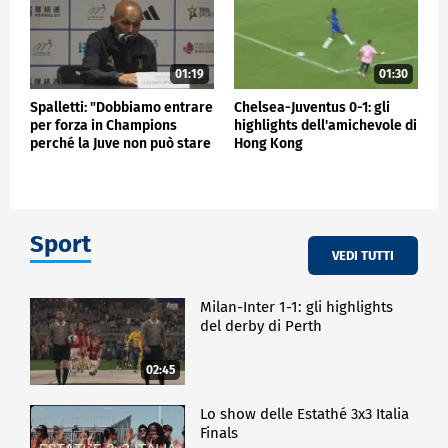
01:19
01:30
Spalletti: "Dobbiamo entrare
Chelsea-Juventus 0-1: gli
per forza in Champions
highlights dell'amichevole di
perché la Juve non può stare
Hong Kong
fuori"
Sport
VEDI TUTTI
Milan-Inter 1-1: gli highlights
del derby di Perth
02:45
Lo show delle Estathé 3x3 Italia
Finals