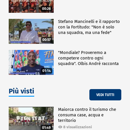
00:26
Stefano Mancinelli e il rapporto
con la Fortitudo: "Non è solo
una squadra, ma una fede"
00:57
"Mondiale? Proveremo a
competere contro ogni
squadra". Olbis Andrè racconta
il percorso di avvicinamento ai
01:14
prossimi mondiali in Germania.
Più visti
VEDI TUTTI
Maiorca contro il turismo che
consuma case, acqua e
territorio
8 visualizzazioni
01:49