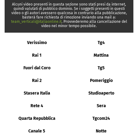
Alcuni video presenti in questa sezione sono stati presi da internet,
quindi valutati di pubblico dominio. Se i soggetti presenti in questi
video o gli autori avessero qualcosa in contrario alla pubblicazione,
basterà fare richiesta di rimozione inviando una mail a:
team_verticali@italiaonline.it
. Provvederemo alla cancellazione del
video nel minor tempo possibile.
Verissimo
Tg4
Rai 1
Mattina
Fuori dal Coro
Tg5
Rai 2
Pomeriggio
Stasera Italia
Studioaperto
Rete 4
Sera
Quarta Repubblica
Tgcom24
Canale 5
Notte