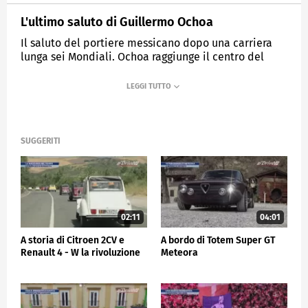
L'ultimo saluto di Guillermo Ochoa
Il saluto del portiere messicano dopo una carriera
lunga sei Mondiali. Ochoa raggiunge il centro del
campo per congedarsi dai tifosi dopo l'eliminazione
del Messico
MEDIASET
SPORTMEDIASET
SUGGERITI
02:11
04:01
A storia di Citroen 2CV e
A bordo di Totem Super GT
Renault 4 - W la rivoluzione
Meteora