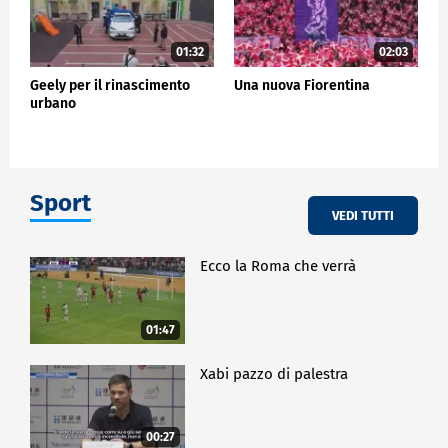
01:32
02:03
Geely per il rinascimento
Una nuova Fiorentina
urbano
Sport
VEDI TUTTI
Ecco la Roma che verrà
01:47
Xabi pazzo di palestra
00:27