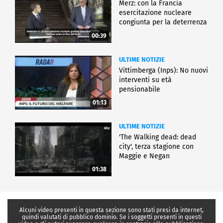
Merz: con la Francia
esercitazione nucleare
congiunta per la deterrenza
00:39
ULTIME NOTIZIE
Vittimberga (Inps): No nuovi
interventi su età
pensionabile
01:13
ULTIME NOTIZIE
'The Walking dead: dead
city', terza stagione con
Maggie e Negan
01:38
Alcuni video presenti in questa sezione sono stati presi da internet,
quindi valutati di pubblico dominio. Se i soggetti presenti in questi