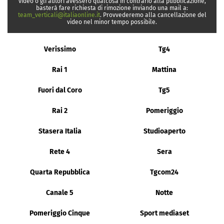
video o gli autori avessero qualcosa in contrario alla pubblicazione,
basterà fare richiesta di rimozione inviando una mail a:
team_verticali@italiaonline.it
. Provvederemo alla cancellazione del
video nel minor tempo possibile.
Verissimo
Tg4
Rai 1
Mattina
Fuori dal Coro
Tg5
Rai 2
Pomeriggio
Stasera Italia
Studioaperto
Rete 4
Sera
Quarta Repubblica
Tgcom24
Canale 5
Notte
Pomeriggio Cinque
Sport mediaset