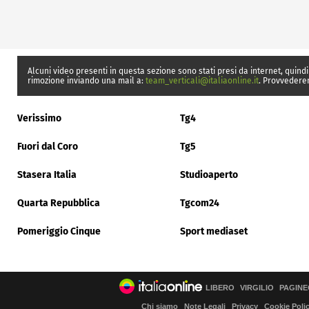
Alcuni video presenti in questa sezione sono stati presi da internet, quindi
rimozione inviando una mail a:
team_verticali@italiaonline.it
. Provvedere
Verissimo
Tg4
Fuori dal Coro
Tg5
Stasera Italia
Studioaperto
Quarta Repubblica
Tgcom24
Pomeriggio Cinque
Sport mediaset
LIBERO
VIRGILIO
PAGINE
Chi siamo
Note Legali
Privacy
Cookie Poli