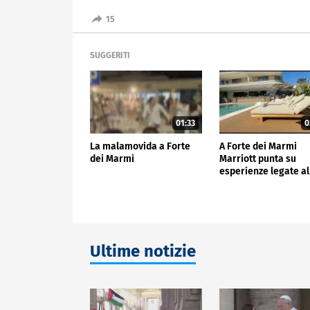
15
SUGGERITI
01:33
0
La malamovida a Forte
A Forte dei Marmi
dei Marmi
Marriott punta su
esperienze legate al
territorio
Ultime notizie