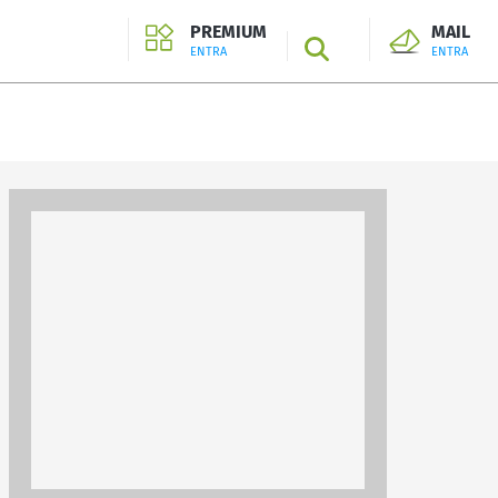
PREMIUM
MAIL
SEARCH
ENTRA
ENTRA
ENTRA