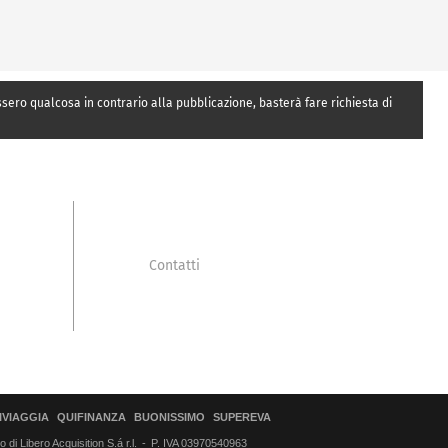
essero qualcosa in contrario alla pubblicazione, basterà fare richiesta di
Contatti
IVIAGGIA
QUIFINANZA
BUONISSIMO
SUPEREVA
di Libero Acquisition S.á r.l.
P. IVA 03970540963