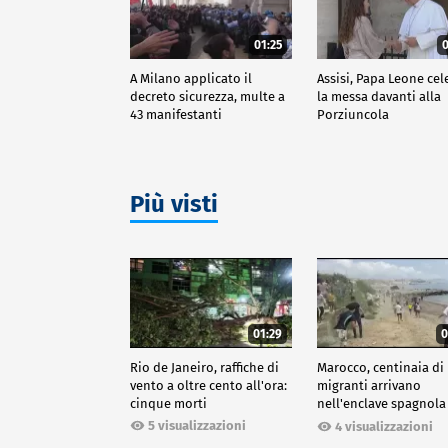
01:25
0
A Milano applicato il
Assisi, Papa Leone cel
decreto sicurezza, multe a
la messa davanti alla
43 manifestanti
Porziuncola
Più visti
01:29
0
Rio de Janeiro, raffiche di
Marocco, centinaia di
vento a oltre cento all'ora:
migranti arrivano
cinque morti
nell'enclave spagnola
Ceuta
5 visualizzazioni
4 visualizzazioni