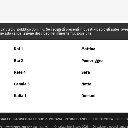
 valutati di pubblico dominio. Se i soggetti presenti in questi video o gli autori av
mo alla cancellazione del video nel minor tempo possibile.
Rai 1
Mattina
Rai 2
Pomeriggio
Rete 4
Sera
Canale 5
Notte
Italia 1
Domani
GIALLE
PAGINEGIALLE SHOP
PGCASA
PAGINEBIANCHE
TUTTOCITTÀ
DILEI
S
© Italiaonline S.p.A. 2026
Direzione e coordinamento 
cy
Preferenze sui cookie
Aiuto