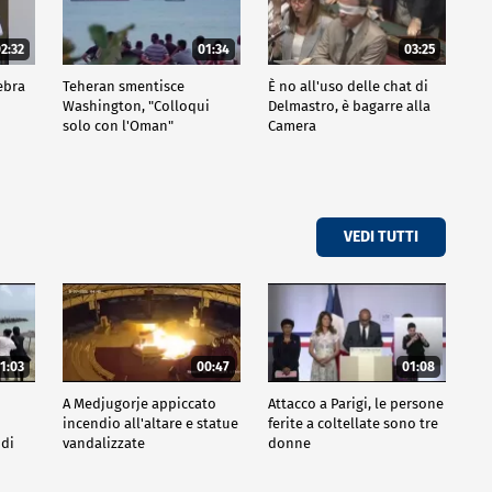
2:32
01:34
03:25
ebra
Teheran smentisce
È no all'uso delle chat di
Washington, "Colloqui
Delmastro, è bagarre alla
solo con l'Oman"
Camera
VEDI TUTTI
1:03
00:47
01:08
A Medjugorje appiccato
Attacco a Parigi, le persone
incendio all'altare e statue
ferite a coltellate sono tre
 di
vandalizzate
donne