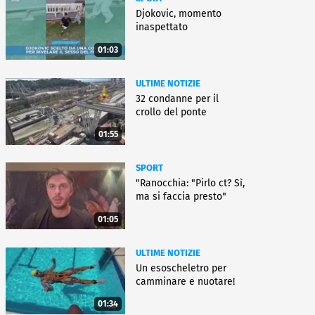
Djokovic, momento
inaspettato
01:03
ULTIME NOTIZIE
32 condanne per il
crollo del ponte
01:55
SPORT
"Ranocchia: "Pirlo ct? Sì,
ma si faccia presto"
01:05
ULTIME NOTIZIE
Un esoscheletro per
camminare e nuotare!
01:34