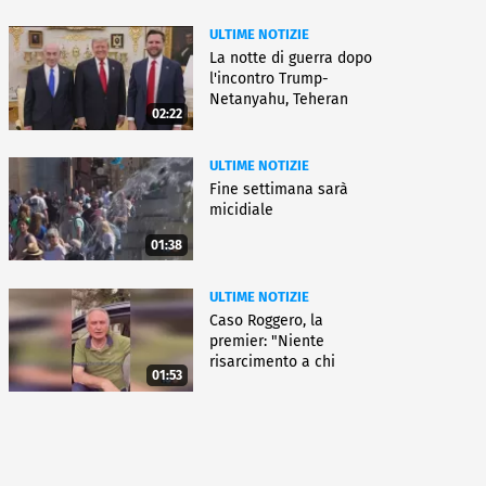
ULTIME NOTIZIE
La notte di guerra dopo
l'incontro Trump-
Netanyahu, Teheran
02:22
all'attacco
ULTIME NOTIZIE
Fine settimana sarà
micidiale
01:38
ULTIME NOTIZIE
Caso Roggero, la
premier: "Niente
risarcimento a chi
01:53
commette reati"