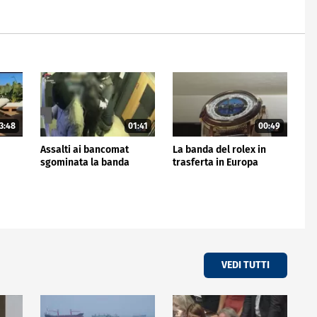
3:48
01:41
00:49
Assalti ai bancomat
La banda del rolex in
sgominata la banda
trasferta in Europa
VEDI TUTTI