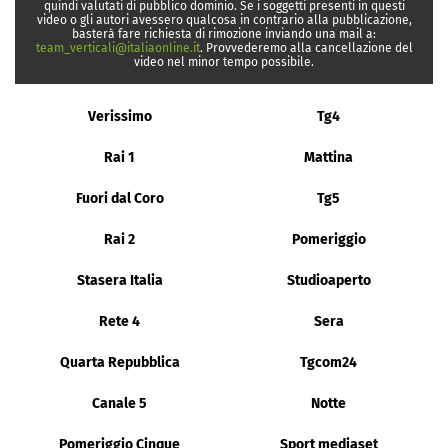
quindi valutati di pubblico dominio. Se i soggetti presenti in questi
video o gli autori avessero qualcosa in contrario alla pubblicazione,
basterà fare richiesta di rimozione inviando una mail a:
team_verticali@italiaonline.it
. Provvederemo alla cancellazione del
video nel minor tempo possibile.
Verissimo
Tg4
Rai 1
Mattina
Fuori dal Coro
Tg5
Rai 2
Pomeriggio
Stasera Italia
Studioaperto
Rete 4
Sera
Quarta Repubblica
Tgcom24
Canale 5
Notte
Pomeriggio Cinque
Sport mediaset