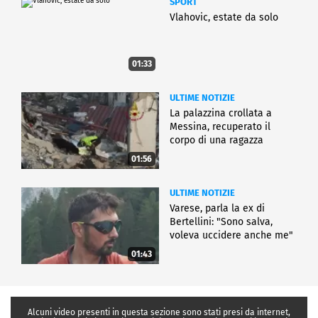
SPORT
Vlahovic, estate da solo
01:33
ULTIME NOTIZIE
La palazzina crollata a
Messina, recuperato il
corpo di una ragazza
01:56
ULTIME NOTIZIE
Varese, parla la ex di
Bertellini: "Sono salva,
voleva uccidere anche me"
01:43
Alcuni video presenti in questa sezione sono stati presi da internet,