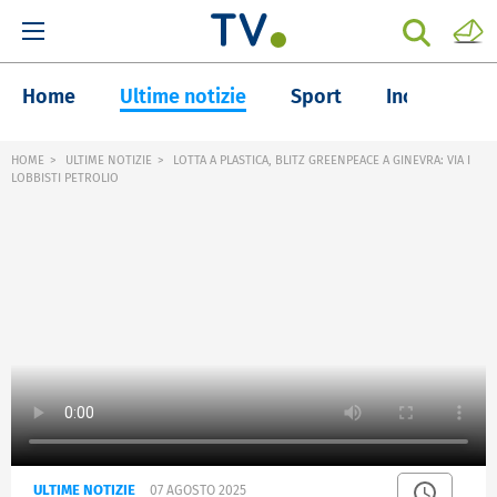
Home
Ultime notizie
Sport
Inchieste
HOME
ULTIME NOTIZIE
LOTTA A PLASTICA, BLITZ GREENPEACE A GINEVRA: VIA I
LOBBISTI PETROLIO
ULTIME NOTIZIE
07 AGOSTO 2025