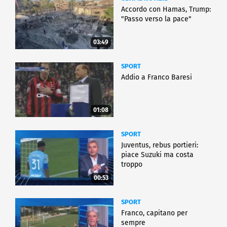
Accordo con Hamas, Trump:
"Passo verso la pace"
03:49
SPORT
Addio a Franco Baresi
01:08
SPORT
Juventus, rebus portieri:
piace Suzuki ma costa
troppo
00:53
SPORT
Franco, capitano per
sempre