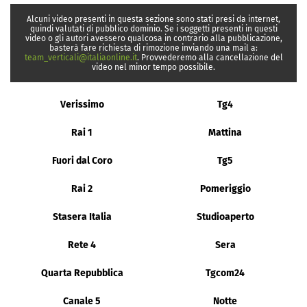
Alcuni video presenti in questa sezione sono stati presi da internet,
quindi valutati di pubblico dominio. Se i soggetti presenti in questi
video o gli autori avessero qualcosa in contrario alla pubblicazione,
basterà fare richiesta di rimozione inviando una mail a:
team_verticali@italiaonline.it
. Provvederemo alla cancellazione del
video nel minor tempo possibile.
Verissimo
Tg4
Rai 1
Mattina
Fuori dal Coro
Tg5
Rai 2
Pomeriggio
Stasera Italia
Studioaperto
Rete 4
Sera
Quarta Repubblica
Tgcom24
Canale 5
Notte