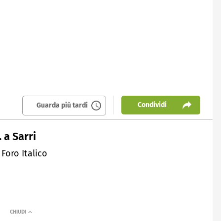
Condividi
Guarda più tardi
 a Sarri
 Foro Italico