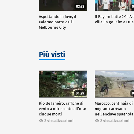
03:33
0
Aspettando la Juve, il
Il Bayern batte 2-1 l'A
Palermo batte 2-0 il
Villa, in gol Kim e Luis
Melbourne City
Più visti
01:29
0
Rio de Janeiro, raffiche di
Marocco, centinaia di
vento a oltre cento all'ora:
migranti arrivano
cinque morti
nell'enclave spagnola
Ceuta
2 visualizzazioni
2 visualizzazioni