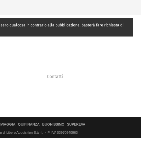
essero qualcosa in contrario alla pubblicazione, basterà fare richiesta di
Contatti
IVIAGGIA
QUIFINANZA
BUONISSIMO
SUPEREVA
di Libero Acquisition S.á r.l.
P. IVA 03970540963