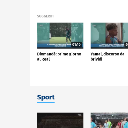
SUGGERITI
01:10
0
Diomandé: primo giorno
Yamal, discorso da
al Real
brividi
Sport