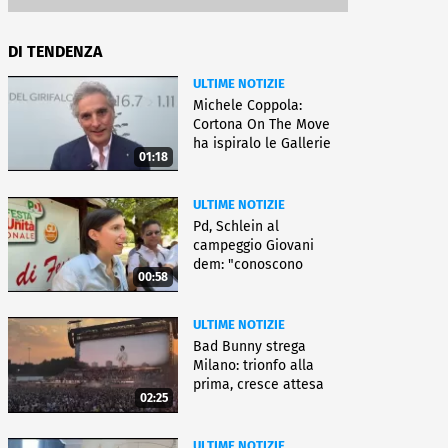
DI TENDENZA
ULTIME NOTIZIE
Michele Coppola:
Cortona On The Move
ha ispiralo le Gallerie
01:18
d'Italia
ULTIME NOTIZIE
Pd, Schlein al
campeggio Giovani
dem: "conoscono
00:58
priorità italiani"
ULTIME NOTIZIE
Bad Bunny strega
Milano: trionfo alla
prima, cresce attesa
02:25
per bis
ULTIME NOTIZIE