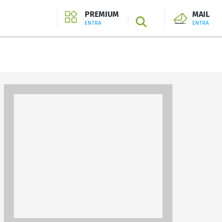
PREMIUM
MAIL
SEARCH
ENTRA
ENTRA
ENTRA