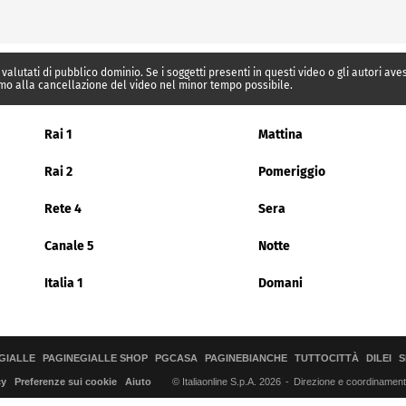
 valutati di pubblico dominio. Se i soggetti presenti in questi video o gli autori av
mo alla cancellazione del video nel minor tempo possibile.
Rai 1
Mattina
Rai 2
Pomeriggio
Rete 4
Sera
Canale 5
Notte
Italia 1
Domani
GIALLE
PAGINEGIALLE SHOP
PGCASA
PAGINEBIANCHE
TUTTOCITTÀ
DILEI
S
© Italiaonline S.p.A. 2026
Direzione e coordinamento 
cy
Preferenze sui cookie
Aiuto