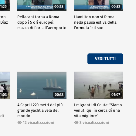
1:29
00:28
00:32
ston
Pellacani torna a Roma
Hamilton non si ferma
 Diaz
dopo i 5 ori europei:
nella pausa estiva della
mazzo di fiori all'aeroporto
Formula 1: il suo
allenamento
VEDI TUTTI
1:03
00:33
01:07
A Capri i 220 metri del più
I migranti di Ceuta: "Siamo
grande yacht a vela del
venuti qui in cerca di una
 di
mondo
vita migliore"
12 visualizzazioni
3 visualizzazioni