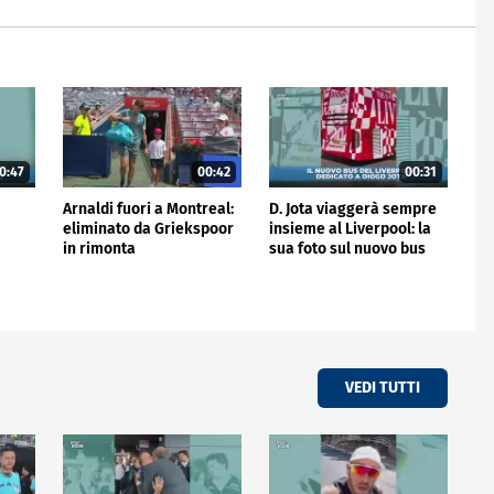
0:47
00:42
00:31
Arnaldi fuori a Montreal:
D. Jota viaggerà sempre
eliminato da Griekspoor
insieme al Liverpool: la
in rimonta
sua foto sul nuovo bus
VEDI TUTTI