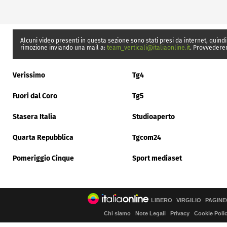
Alcuni video presenti in questa sezione sono stati presi da internet, quindi
rimozione inviando una mail a:
team_verticali@italiaonline.it
. Provvedere
Verissimo
Tg4
Fuori dal Coro
Tg5
Stasera Italia
Studioaperto
Quarta Repubblica
Tgcom24
Pomeriggio Cinque
Sport mediaset
LIBERO
VIRGILIO
PAGINE
Chi siamo
Note Legali
Privacy
Cookie Poli