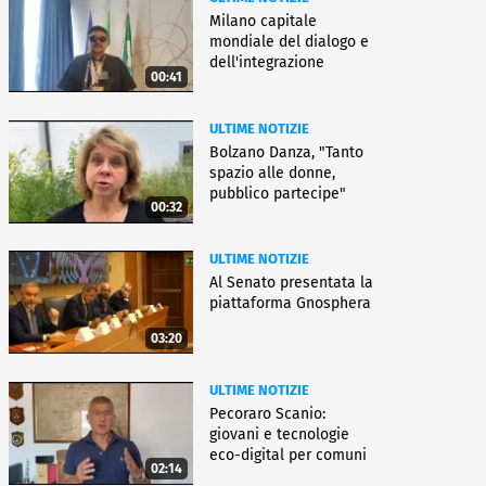
Milano capitale
mondiale del dialogo e
dell'integrazione
00:41
ULTIME NOTIZIE
Bolzano Danza, "Tanto
spazio alle donne,
pubblico partecipe"
00:32
ULTIME NOTIZIE
Al Senato presentata la
piattaforma Gnosphera
03:20
ULTIME NOTIZIE
Pecoraro Scanio:
giovani e tecnologie
eco-digital per comuni
02:14
smart