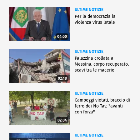
ULTIME NOTIZIE
Per la democrazia la
violenza virus letale
04:00
ULTIME NOTIZIE
Palazzina crollata a
Messina, corpo recuperato,
scavi tra le macerie
02:18
ULTIME NOTIZIE
Campeggi vietati, braccio di
ferro dei No Tav, "avanti
con forza"
02:04
ULTIME NOTIZIE