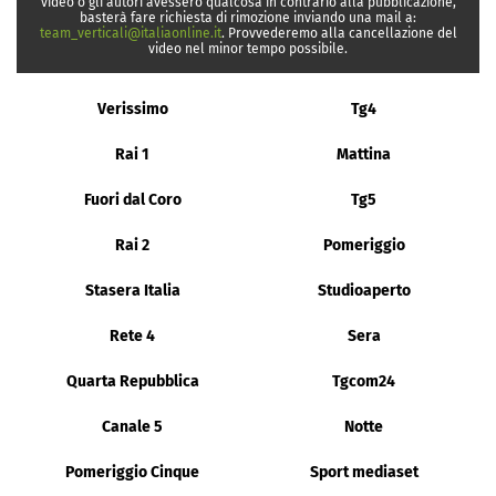
video o gli autori avessero qualcosa in contrario alla pubblicazione,
basterà fare richiesta di rimozione inviando una mail a:
team_verticali@italiaonline.it
. Provvederemo alla cancellazione del
video nel minor tempo possibile.
Verissimo
Tg4
Rai 1
Mattina
Fuori dal Coro
Tg5
Rai 2
Pomeriggio
Stasera Italia
Studioaperto
Rete 4
Sera
Quarta Repubblica
Tgcom24
Canale 5
Notte
Pomeriggio Cinque
Sport mediaset