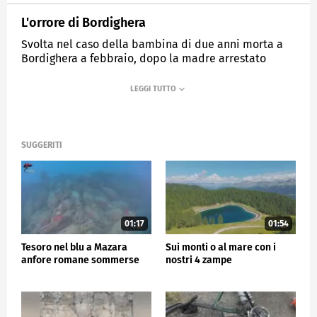
L'orrore di Bordighera
Svolta nel caso della bambina di due anni morta a
Bordighera a febbraio, dopo la madre arrestato
anche il compagno
MEDIASET
TG5
SUGGERITI
01:17
01:54
Tesoro nel blu a Mazara
Sui monti o al mare con i
anfore romane sommerse
nostri 4 zampe