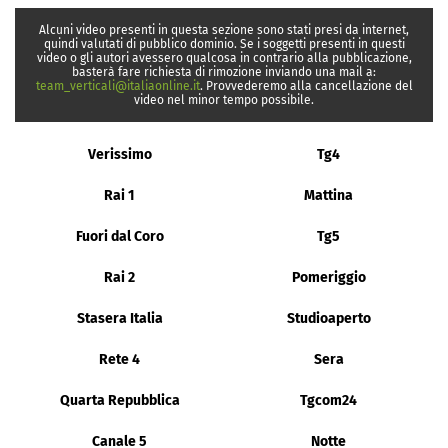
Alcuni video presenti in questa sezione sono stati presi da internet,
quindi valutati di pubblico dominio. Se i soggetti presenti in questi
video o gli autori avessero qualcosa in contrario alla pubblicazione,
basterà fare richiesta di rimozione inviando una mail a:
team_verticali@italiaonline.it
. Provvederemo alla cancellazione del
video nel minor tempo possibile.
Verissimo
Tg4
Rai 1
Mattina
Fuori dal Coro
Tg5
Rai 2
Pomeriggio
Stasera Italia
Studioaperto
Rete 4
Sera
Quarta Repubblica
Tgcom24
Canale 5
Notte