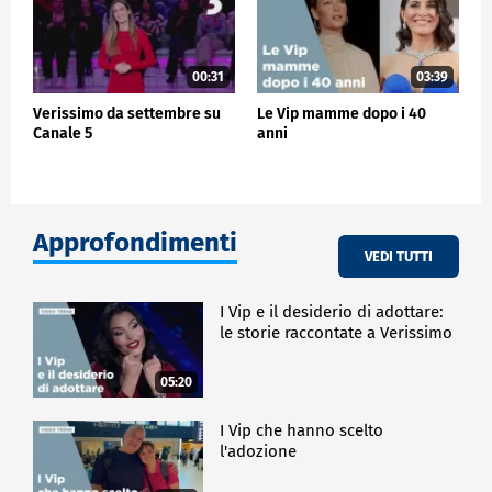
00:31
03:39
Verissimo da settembre su
Le Vip mamme dopo i 40
Canale 5
anni
Approfondimenti
VEDI TUTTI
I Vip e il desiderio di adottare:
le storie raccontate a Verissimo
05:20
I Vip che hanno scelto
l'adozione