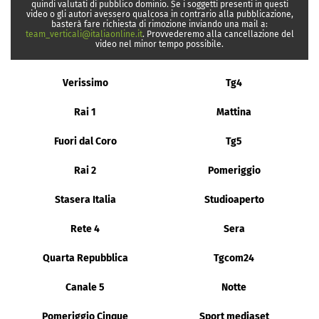
quindi valutati di pubblico dominio. Se i soggetti presenti in questi
video o gli autori avessero qualcosa in contrario alla pubblicazione,
basterà fare richiesta di rimozione inviando una mail a:
team_verticali@italiaonline.it
. Provvederemo alla cancellazione del
video nel minor tempo possibile.
Verissimo
Tg4
Rai 1
Mattina
Fuori dal Coro
Tg5
Rai 2
Pomeriggio
Stasera Italia
Studioaperto
Rete 4
Sera
Quarta Repubblica
Tgcom24
Canale 5
Notte
Pomeriggio Cinque
Sport mediaset