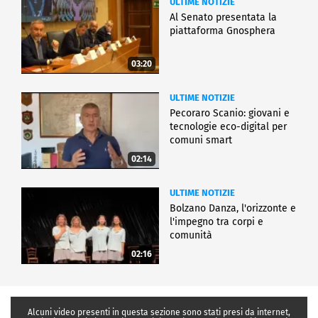
ULTIME NOTIZIE
Al Senato presentata la
piattaforma Gnosphera
03:20
ULTIME NOTIZIE
Pecoraro Scanio: giovani e
tecnologie eco-digital per
comuni smart
02:14
ULTIME NOTIZIE
Bolzano Danza, l'orizzonte e
l'impegno tra corpi e
comunità
02:16
Alcuni video presenti in questa sezione sono stati presi da internet,