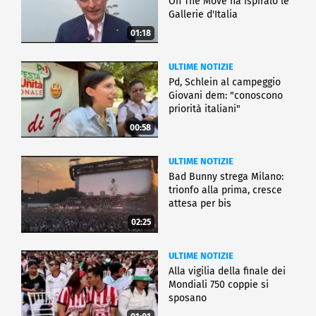
On The Move ha ispiralo le
Gallerie d'Italia
01:18
ULTIME NOTIZIE
Pd, Schlein al campeggio
Giovani dem: "conoscono
priorità italiani"
00:58
ULTIME NOTIZIE
Bad Bunny strega Milano:
trionfo alla prima, cresce
attesa per bis
02:25
ULTIME NOTIZIE
Alla vigilia della finale dei
Mondiali 750 coppie si
sposano