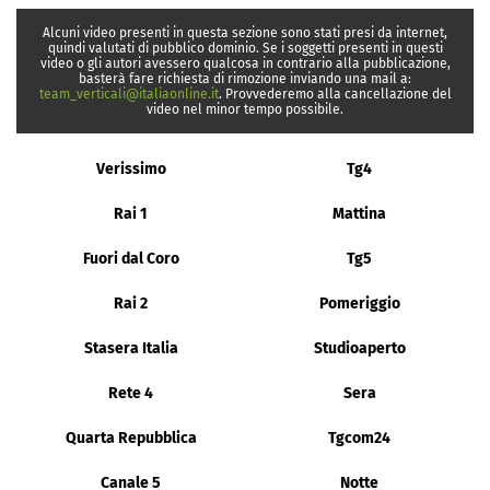
Alcuni video presenti in questa sezione sono stati presi da internet,
quindi valutati di pubblico dominio. Se i soggetti presenti in questi
video o gli autori avessero qualcosa in contrario alla pubblicazione,
basterà fare richiesta di rimozione inviando una mail a:
team_verticali@italiaonline.it
. Provvederemo alla cancellazione del
video nel minor tempo possibile.
Verissimo
Tg4
Rai 1
Mattina
Fuori dal Coro
Tg5
Rai 2
Pomeriggio
Stasera Italia
Studioaperto
Rete 4
Sera
Quarta Repubblica
Tgcom24
Canale 5
Notte