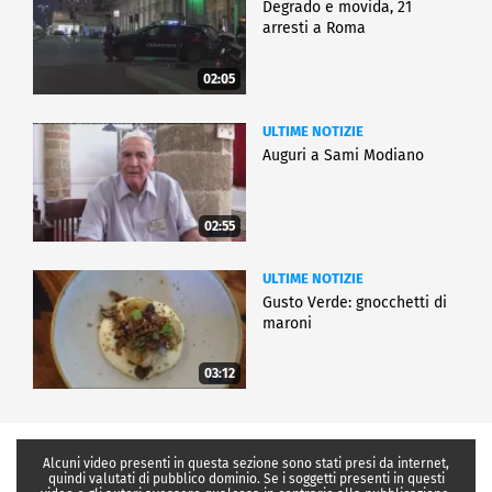
Degrado e movida, 21
arresti a Roma
02:05
ULTIME NOTIZIE
Auguri a Sami Modiano
02:55
ULTIME NOTIZIE
Gusto Verde: gnocchetti di
maroni
03:12
Alcuni video presenti in questa sezione sono stati presi da internet,
quindi valutati di pubblico dominio. Se i soggetti presenti in questi