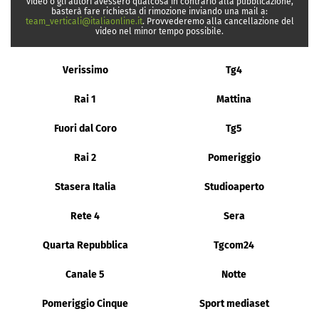
video o gli autori avessero qualcosa in contrario alla pubblicazione,
basterà fare richiesta di rimozione inviando una mail a:
team_verticali@italiaonline.it
. Provvederemo alla cancellazione del
video nel minor tempo possibile.
Verissimo
Tg4
Rai 1
Mattina
Fuori dal Coro
Tg5
Rai 2
Pomeriggio
Stasera Italia
Studioaperto
Rete 4
Sera
Quarta Repubblica
Tgcom24
Canale 5
Notte
Pomeriggio Cinque
Sport mediaset