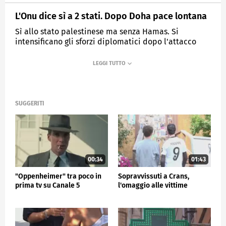
L'Onu dice sì a 2 stati. Dopo Doha pace lontana
Sì allo stato palestinese ma senza Hamas. Si
intensificano gli sforzi diplomatici dopo l'attacco
israeliano in Qatar.
MEDIASET
TG5
SUGGERITI
00:34
01:43
"Oppenheimer" tra poco in
Sopravvissuti a Crans,
prima tv su Canale 5
l'omaggio alle vittime