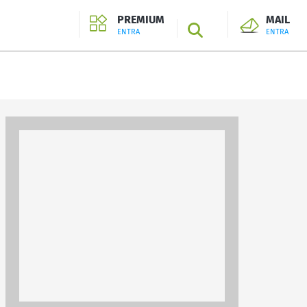
PREMIUM
MAIL
SEARCH
ENTRA
ENTRA
ENTRA