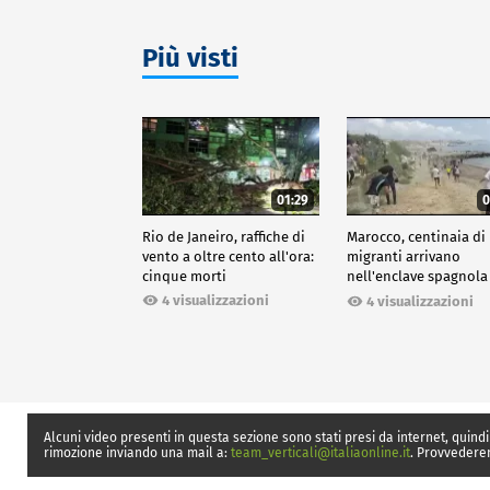
Più visti
01:29
0
Rio de Janeiro, raffiche di
Marocco, centinaia di
vento a oltre cento all'ora:
migranti arrivano
cinque morti
nell'enclave spagnola
Ceuta
4 visualizzazioni
4 visualizzazioni
Alcuni video presenti in questa sezione sono stati presi da internet, quindi
rimozione inviando una mail a:
team_verticali@italiaonline.it
. Provvedere