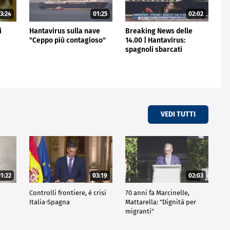
3:24
01:25
02:02
i
Hantavirus sulla nave
Breaking News delle
"Ceppo più contagioso"
14.00 | Hantavirus:
spagnoli sbarcati
dall'Hondius
VEDI TUTTI
1:22
03:19
02:03
Controlli frontiere, è crisi
70 anni fa Marcinelle,
i
Italia-Spagna
Mattarella: "Dignità per
migranti"