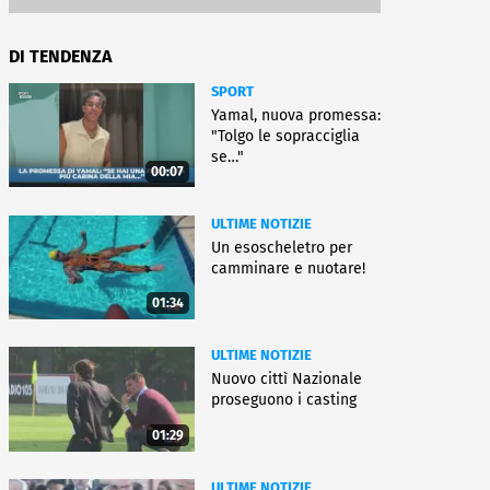
DI TENDENZA
SPORT
Yamal, nuova promessa:
"Tolgo le sopracciglia
se…"
00:07
ULTIME NOTIZIE
Un esoscheletro per
camminare e nuotare!
01:34
ULTIME NOTIZIE
Nuovo cittì Nazionale
proseguono i casting
01:29
ULTIME NOTIZIE