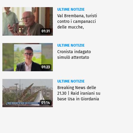
ULTIME NOTIZIE
Val Brembana, turisti
contro i campanacci
delle mucche,
01:31
"disturbano"
ULTIME NOTIZIE
Cronista indagato
simulò attentato
01:23
ULTIME NOTIZIE
Breaking News delle
21.30 | Raid iraniani su
base Usa in Giordania
01:14