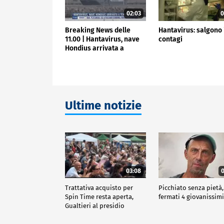
02:03
0
Breaking News delle
Hantavirus: salgono 
11.00 | Hantavirus, nave
contagi
Hondius arrivata a
Tenerife
Ultime notizie
03:08
0
Trattativa acquisto per
Picchiato senza pietà,
Spin Time resta aperta,
fermati 4 giovanissim
Gualtieri al presidio