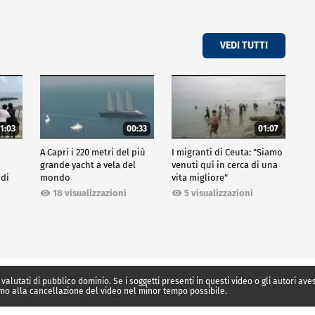
VEDI TUTTI
1:03
00:33
01:07
A Capri i 220 metri del più
I migranti di Ceuta: "Siamo
grande yacht a vela del
venuti qui in cerca di una
 di
mondo
vita migliore"
18 visualizzazioni
5 visualizzazioni
 valutati di pubblico dominio. Se i soggetti presenti in questi video o gli autori av
mo alla cancellazione del video nel minor tempo possibile.