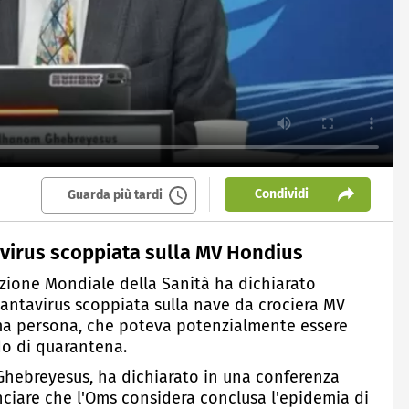
Condividi
Guarda più tardi
tavirus scoppiata sulla MV Hondius
zazione Mondiale della Sanità ha dichiarato
 hantavirus scoppiata sulla nave da crociera MV
ima persona, che poteva potenzialmente essere
do di quarantena.
Ghebreyesus, ha dichiarato in una conferenza
nciare che l'Oms considera conclusa l'epidemia di