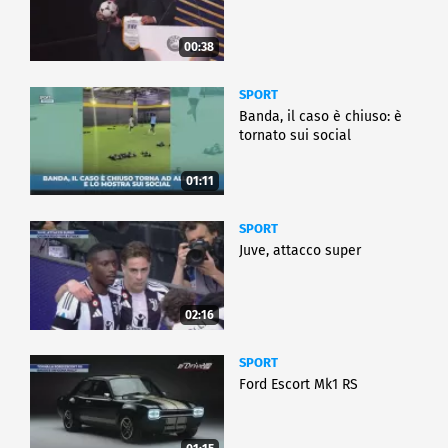
00:38
SPORT
Banda, il caso è chiuso: è
tornato sui social
01:11
SPORT
Juve, attacco super
02:16
SPORT
Ford Escort Mk1 RS