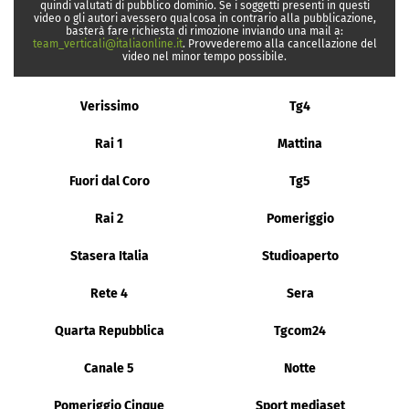
quindi valutati di pubblico dominio. Se i soggetti presenti in questi
video o gli autori avessero qualcosa in contrario alla pubblicazione,
basterà fare richiesta di rimozione inviando una mail a:
team_verticali@italiaonline.it
. Provvederemo alla cancellazione del
video nel minor tempo possibile.
Verissimo
Tg4
Rai 1
Mattina
Fuori dal Coro
Tg5
Rai 2
Pomeriggio
Stasera Italia
Studioaperto
Rete 4
Sera
Quarta Repubblica
Tgcom24
Canale 5
Notte
Pomeriggio Cinque
Sport mediaset