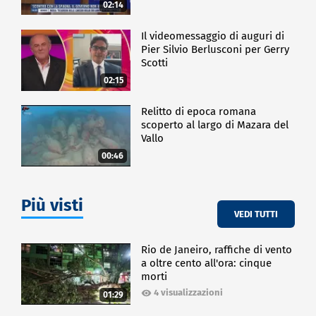
02:14
Il videomessaggio di auguri di
Pier Silvio Berlusconi per Gerry
Scotti
02:15
Relitto di epoca romana
scoperto al largo di Mazara del
Vallo
00:46
Più visti
VEDI TUTTI
Rio de Janeiro, raffiche di vento
a oltre cento all'ora: cinque
morti
4 visualizzazioni
01:29