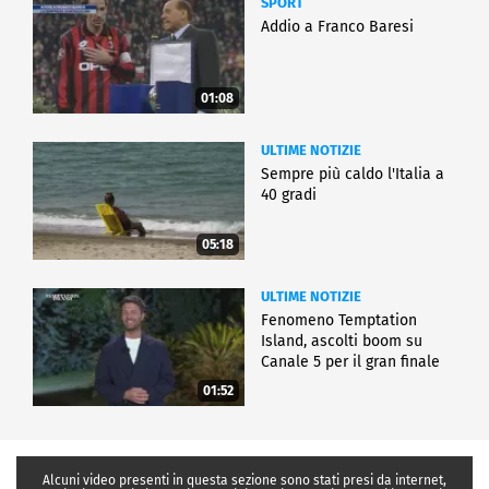
SPORT
Addio a Franco Baresi
01:08
ULTIME NOTIZIE
Sempre più caldo l'Italia a
40 gradi
05:18
ULTIME NOTIZIE
Fenomeno Temptation
Island, ascolti boom su
Canale 5 per il gran finale
01:52
Alcuni video presenti in questa sezione sono stati presi da internet,